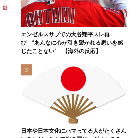
から
のUI
に不
エンゼルスサブでの大谷翔平スレ再
び “あんなに心が引き裂かれる思いを感
じたことない” 【海外の反応】
日本や日本文化にハマってる人がたくさん