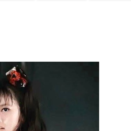
ﾙ」＝韓国の反応
躍で海外絶賛！
由とは？
【海外の反応】