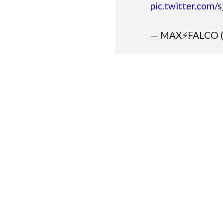
pic.twitter.com
— MAX⚡️FALCO 