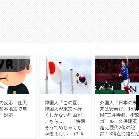
人「この夏、
外国人「日本の未
「ホッキョクグマ
人が東京へ行
来は安泰だ」16歳
が通りに現れたと
かない理由が
MF三井寺眞、衝撃
き、誰でも逃げ込
ら…」→「快適
ゴール！久保建英
めるように」北緯
でめちゃくち
超え歴代2位の記
78度の町が家も車
ましい…（ﾌﾞﾙ
録！3得点に絡む活
も鍵をかけない理