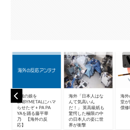
海外「日本人はな
海外の反応：任天
韓国
ハマ
んて気高いん
堂が熊本地震で無
韓国
だ！」 英高級紙も
償修理対応
くし
驚愕した極限の中
こち
の日本人の姿に世
そう
界が衝撃
ゃ羨