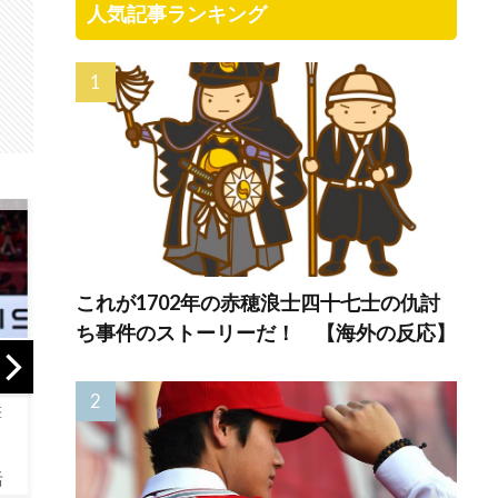
人気記事ランキング
これが1702年の赤穂浪士四十七士の仇討
ち事件のストーリーだ！ 【海外の反応】
海外「PCAが
【世界】シンプル
【海
MVP」岡本vs鈴木
な問い【ポーラン
本の
の日本人対決はカ
ドボール】
って
ブスの劇的サヨナ
が多
ラ勝利！（海外の
「日本
反応）
色々