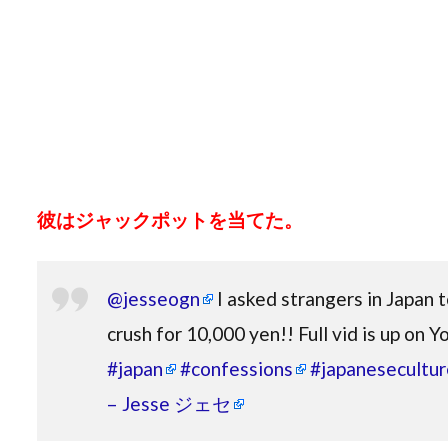
彼はジャックポットを当てた。
@jesseogn
I asked strangers in Japan t
crush for 10,000 yen!! Full vid is up o
#japan
#confessions
#japanesecultur
– Jesse ジェセ