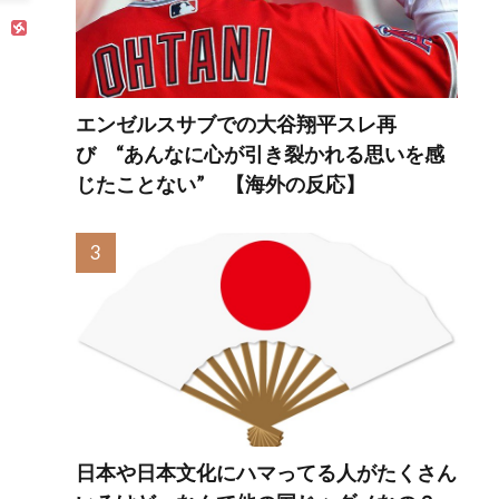
び、地区首位を巡
り賛否。【海外の
反応】
エンゼルスサブでの大谷翔平スレ再
び “あんなに心が引き裂かれる思いを感
じたことない” 【海外の反応】
日本や日本文化にハマってる人がたくさん