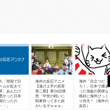
の反応アニメ
海外「目立つだ
イチローがマリナ
げ上手の若君
ろ！」日本で捕ま
ーズ主催のHRダー
期】第16話感
った強盗の異様な
ビーで見せた活躍
中世の戦いに
格好に海外びっく
にMLBファン騒
持ってきた奴
り仰天！（海外の
然！←「一体いく
るぞｗｗｗ」
反応）
つなんだ！」（海