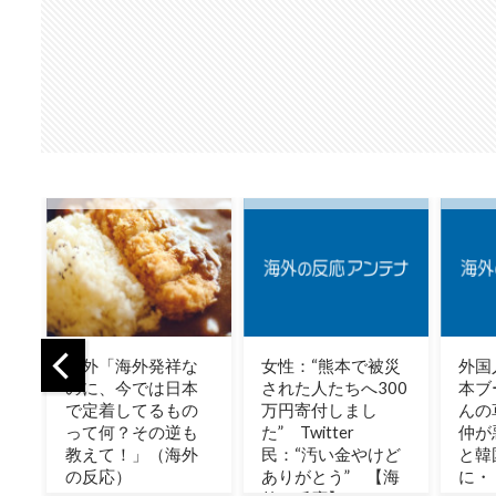
な
女性：“熊本で被災
外国人「韓国で日
海外
本
された人たちへ300
本ブームが起きて
【逃
の
万円寄付しまし
んの草。あんだけ
第二
も
た” Twitter
仲が悪かった日本
想「
外
民：“汚い金やけど
と韓国だったの
戦車
ありがとう” 【海
に・・・」
がい