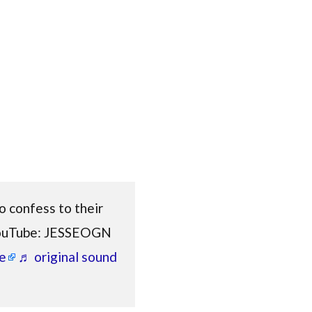
o confess to their
n YouTube: JESSEOGN
e
♬ original sound