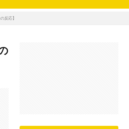
外の反応】
の