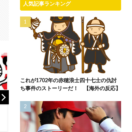
人気記事ランキング
これが1702年の赤穂浪士四十七士の仇討
ち事件のストーリーだ！ 【海外の反応】
海外「イチローさ
「8月未勝利の7連
海外「
んマリナーズOBホ
敗は信じられな
王へ
ームランダービー
い」と現地ファン
意地
に登場しました
も騒然！ドジャー
ホー
よ」
スまさかの長期低
外の
迷にアンチは大喜