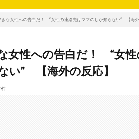
好きな女性への告白だ！ “女性の連絡先はママのしか知らない” 【海
な女性への告白だ！ “女性
ない” 【海外の反応】
0件