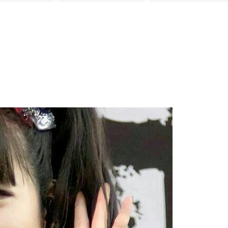
す」制度上は欧州
での監督就任が可
能【海外の反応】