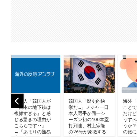
が
韓国人「歴史的快
海外「日本旅行の
日本
は
挙だ…」メジャー日
ことで悩んでるん
送金
感
本人選手が同一シ
だけど、自分はど
ラン
が
ーズン初の100本塁
うすべきなんだろ
イン
打到達、村上宗隆
うか？」→「最高
は？
易
の26号が象徴する
の旅になるから行
応】