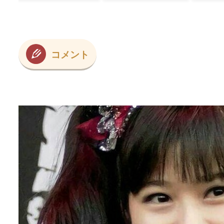
汗
偉業
くべき！」【海外
の反応】
コメント