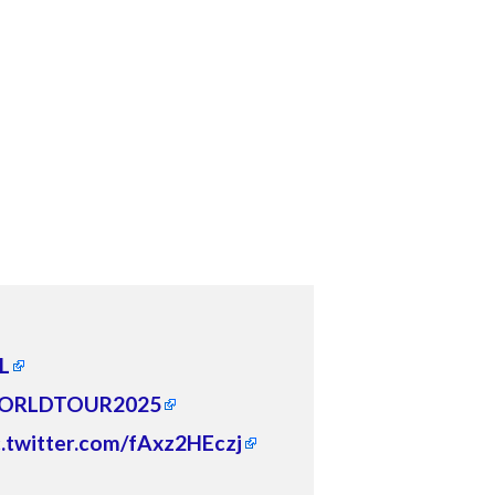
L
ORLDTOUR2025
c.twitter.com/fAxz2HEczj