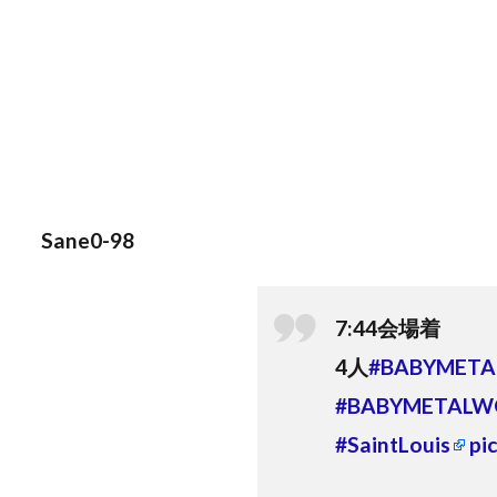
Sane0-98
7:44会場着
4人
#BABYMETA
#BABYMETALW
#SaintLouis
pi