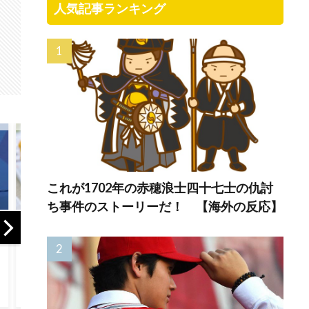
人気記事ランキング
これが1702年の赤穂浪士四十七士の仇討
ち事件のストーリーだ！ 【海外の反応】
20歳の日本人女性
海外「ハイブリッ
『ア
がBlackpinkのイベ
ド戦争。スペイン
応』
ントに激怒して芸
にやってきた大量
異世
能事務所のガラス
不法移民の中にモ
気だ
ドアを叩き割る
ロッコの諜報員が
第7話
【海外の反応】
混ざっていたこと