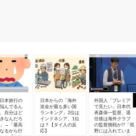
からの「海外
外国人「プレミア
海外「日本の人
が最も多い国
で見たい」日本代
は、アメリカの揚
キング」2位は
表森保一監督、退
げ寿司についてど
ドネシア、1位
任後は海外クラブ
う思ってるの？」
【タイ人の反
の監督挑戦か!?「視
（海外の反応）
野には入れていま