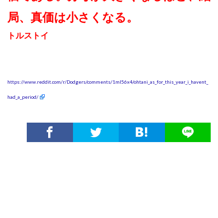
局、真価は小さくなる。
トルストイ
https://www.reddit.com/r/Dodgers/comments/1ml56x4/ohtani_as_for_this_year_i_havent_
had_a_period/