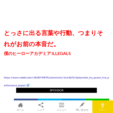
とっさに出る言葉や行動、つまりそ
れがお前の本音だ。
僕のヒーローアカデミア ILLEGALS
https://www.reddit.com/r/BABYMETAL/comments/1nw4d76/babymetal_my_queen_live_p
erformance_taipei/
SPONSOR
ホーム
シェア
メニュー
問い合わせ
TOPへ