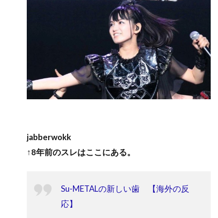
jabberwokk
↑8年前のスレはここにある。
Su-METALの新しい歯 【海外の反
応】