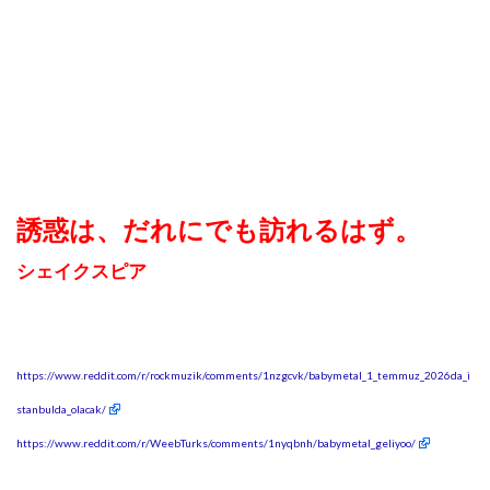
誘惑は、だれにでも訪れるはず。
シェイクスピア
https://www.reddit.com/r/rockmuzik/comments/1nzgcvk/babymetal_1_temmuz_2026da_i
stanbulda_olacak/
https://www.reddit.com/r/WeebTurks/comments/1nyqbnh/babymetal_geliyoo/