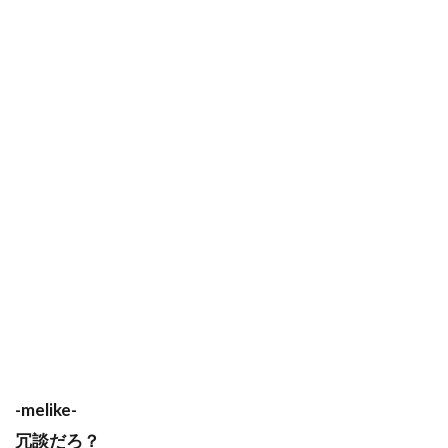
-melike-
冗談だろ？