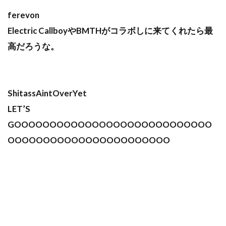
ferevon
Electric CallboyやBMTHがコラボしに来てくれたら最
高だろうな。
ShitassAintOverYet
LET’S
GOOOOOOOOOOOOOOOOOOOOOOOOOOOO
OOOOOOOOOOOOOOOOOOOOOOO