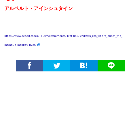
アルベルト・アインシュタイン
https://www.reddit.com/r/Fauxmoi/comments/1rbt4m3/ichikawa_zoo_where_punch_the_
macaque_monkey_lives/