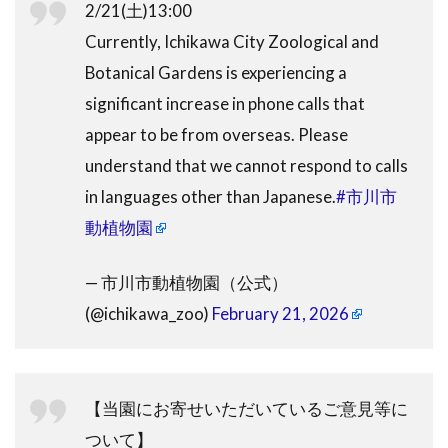
2/21(土)13:00
Currently, Ichikawa City Zoological and
Botanical Gardens is experiencing a
significant increase in phone calls that
appear to be from overseas. Please
understand that we cannot respond to calls
in languages ​​other than Japanese.
#市川市
動植物園
— 市川市動植物園（公式）
(@ichikawa_zoo)
February 21, 2026
【当園にお寄せいただいているご意見等に
ついて】