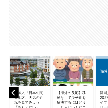
関
【海外の反応】移
韓国人「トヨタが
【朗
近
民なしで少子化を
2027年に次世代ハ
示板
」
解決するにはどう
イブリッドバッテ
ここ
したらいいんだ？
リーを導入へ！最
た」