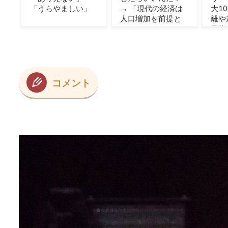
」
→ 「現代の経済は
大1000kmの航続距
人口増加を前提と
離や超高速充電を
しているからな」
目指す」
「福祉の崩壊もヤ
バい」
コメント