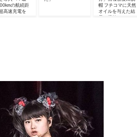
帽 フチコマに天然
たものを聞いた結
オイルを与えた結
果…
果に爆笑