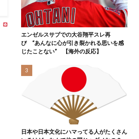
←「トモダチから
誠也は7試合ぶり19
とに
打つのが好きだ
号で4年連続20発に
津々
ね」（海外の反
王手
応）
応）
エンゼルスサブでの大谷翔平スレ再
び “あんなに心が引き裂かれる思いを感
じたことない” 【海外の反応】
日本や日本文化にハマってる人がたくさん