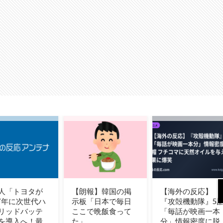
報】韓国の掲
【海外の反応】
海外「救急外来の
「日本で毎日
『攻殻機動隊』5話
受付で自分の名前
で晩飯食って
「毎話が映画一本
が言えなかった」
分」情報密度に脱
人生で一番痛かっ