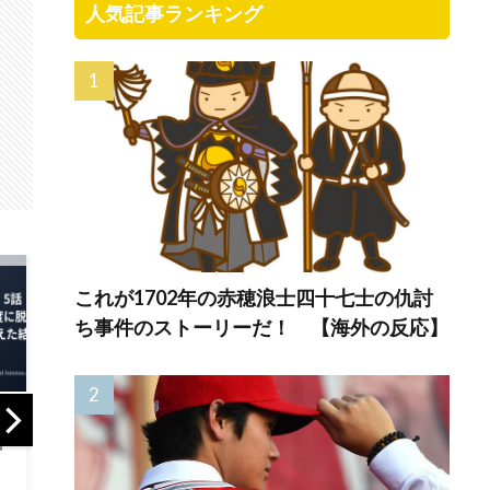
人気記事ランキング
これが1702年の赤穂浪士四十七士の仇討
ち事件のストーリーだ！ 【海外の反応】
大谷翔平が今永昇
韓国人「7試合連続
海外
太から打った第25
か…」大谷翔平がカ
えて
号先頭打者ホーム
ブス戦で7試合連続
防災
ランに全米騒然！
安打を達成、鈴木
上げ