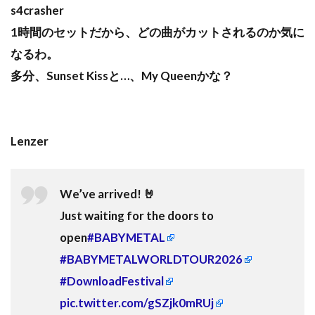
s4crasher
1時間のセットだから、どの曲がカットされるのか気に
なるわ。
多分、Sunset Kissと…、My Queenかな？
Lenzer
We’ve arrived! 🤘
Just waiting for the doors to
open
#BABYMETAL
#BABYMETALWORLDTOUR2026
#DownloadFestival
pic.twitter.com/gSZjk0mRUj