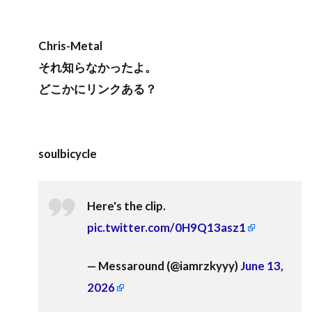
Chris-Metal
それ知らなかったよ。
どこかにリンクある？
soulbicycle
Here's the clip.
pic.twitter.com/0H9Q13asz1
— Messaround (@iamrzkyyy)
June 13,
2026