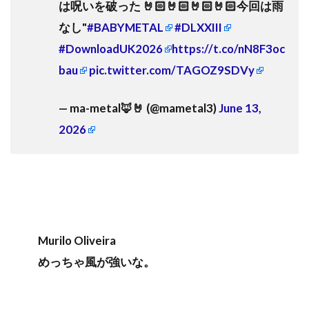
は呪いを破った 🤘🏻🤘🏻🤘🏻🤘🏻今回は雨
なし"
#BABYMETAL
#DLXXIII
#DownloadUK2026
https://t.co/nN8F3oc
bau
pic.twitter.com/TAGOZ9SDVy
— ma-metal🦊🤘 (@mametal3)
June 13,
2026
Murilo Oliveira
めっちゃ風が強いな。