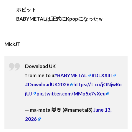
ホビット
BABYMETALは正式にKpopになったｗ
MickJT
Download UK
from me to u
#BABYMETAL
#DLXXIII
#DownloadUK2026
https://t.co/jONjwRo
jUJ
pic.twitter.com/MMp5x7vXeu
— ma-metal🦊🤘 (@mametal3)
June 13,
2026