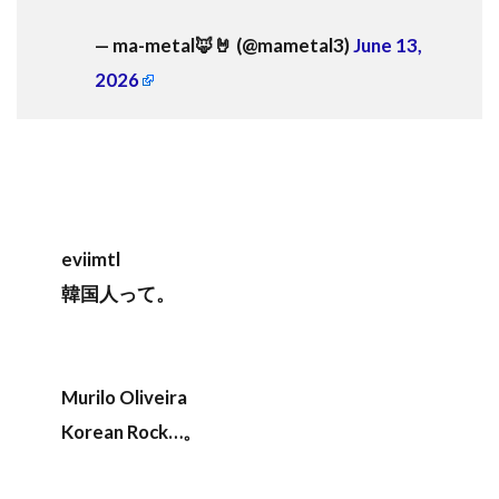
— ma-metal🦊🤘 (@mametal3)
June 13,
2026
eviimtl
韓国人って。
Murilo Oliveira
Korean Rock…。