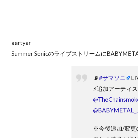
aertyar
Summer SonicのライブストリームにBABYM
📡
#サマソニ
LI
⚡追加アーティス
@TheChainsmok
@BABYMETAL_
※今後追加/変更