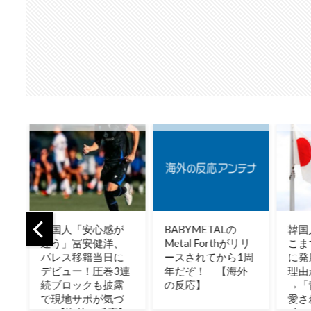
国人「安心感が
BABYMETALの
韓国人「日本がこ
う」冨安健洋、
Metal Forthがリリ
こまでの観光大国
レス移籍当日に
ースされてから1周
に発展した本当の
ュー！圧巻3連
年だぞ！ 【海外
理由がこちら…」
ブロックも披露
の反応】
→「昔から日本は
現地サポが気づ
愛されてた…（ﾌﾞ