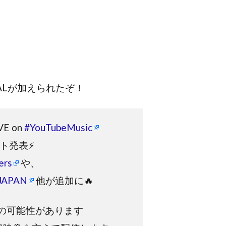
ETALが加えられたぞ！
VE on
#YouTubeMusic
ト発表⚡
ers
や、
JAPAN
他が追加に🔥
の可能性があります