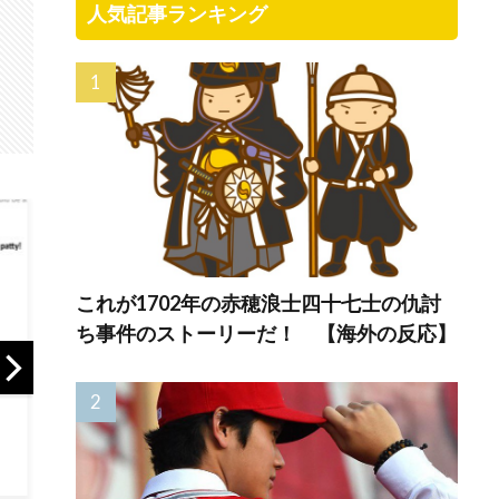
人気記事ランキング
これが1702年の赤穂浪士四十七士の仇討
ち事件のストーリーだ！ 【海外の反応】
父さんが私に
【海外の反応】日
【賛否】『追放さ
ら使おうと、
本政府が、アメリ
れた転生重騎士は
たには関係な
カ政府によるネッ
ゲーム知識で無双
そう言われた
トミームとしての
する』第6話「道
家計を分けた
任天堂やポケモン
師ルーチェ」、幸
…
使用に対して警告
運500%アップの