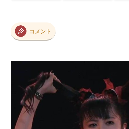
.【海外の反応】
ﾌﾞﾙ」＝韓国の反
コメント