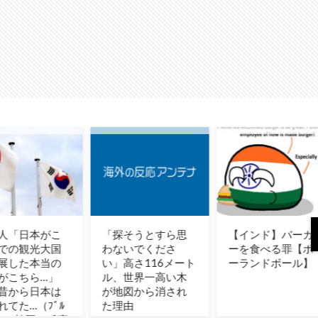
「探そうとすら思
【インド】バーガ
「お
わないでくださ
ーを食べる罪【ポ
いく
い」高さ116メート
ーランドボール】
あな
ル、世界一高い木
い」
が地図から消され
妻が
ﾙ
た理由
結果