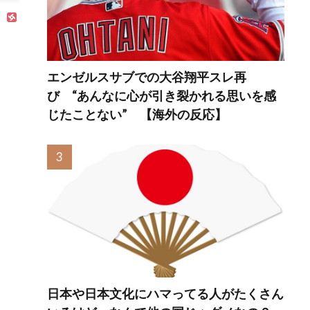
→ 「若者票を集め
ーチェ加入と“回想
たいんだろうな」
の回想”に海外が絶
「任天堂の法務部
叫「今期のスロッ
隊が出てくるぞ」
プ（駄作）の王
だ」
エンゼルスサブでの大谷翔平スレ再
び “あんなに心が引き裂かれる思いを感
じたことない” 【海外の反応】
日本や日本文化にハマってる人がたくさん