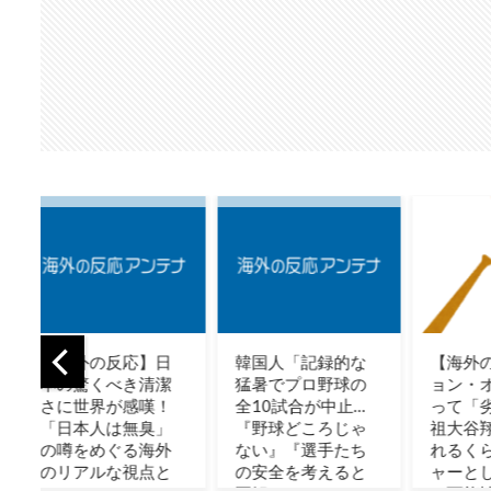
韓国人「記録的な
【海外の反応】ジ
韓国人「
猛暑でプロ野球の
ョン・オルルード
本と韓国
全10試合が中止…
って「劣化版・元
完全に逆
『野球どころじゃ
祖大谷翔平」にな
まった模
ない』『選手たち
れるくらいピッチ
→「日本
の安全を考えると
ャーとして通用し
見てたのに