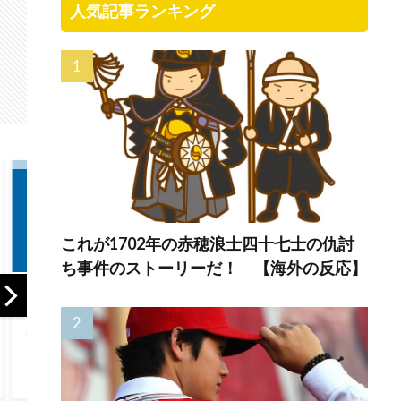
人気記事ランキング
これが1702年の赤穂浪士四十七士の仇討
ち事件のストーリーだ！ 【海外の反応】
【GAME】「EA」
【ドイツ】ドイツ
米企業CE
の買収と大規模削
がバカンスに行く
地震寄付
減計画が物議！海
よ【ポーランドボ
ー反発！
外ゲーマー「10年
ール】
反応）
間ずっと死を願っ
てた」