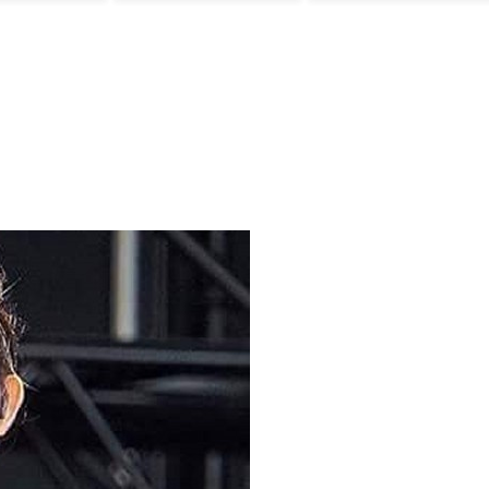
韓国の反応
は・・・？ 海外
の反応