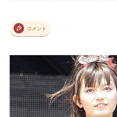
正解』」
た可能性あるの？
ﾌﾞﾙ」＝
→ 「脳の病気がな
かったらもっとと
んでもない選手だ
っただろうな」
「やろうと思えば
コメント
二刀流をできるポ
テンシャルを持っ
ていてもアメリカ
のシステムが許さ
ないんだよな」