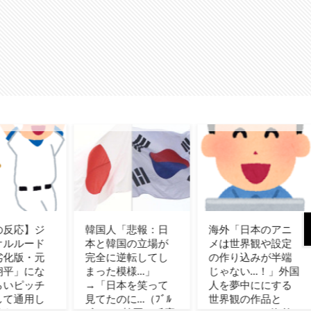
悲報：日
海外「日本のアニ
カナダ人「お前ら
の立場が
メは世界観や設定
の国で異性の服を
転してし
の作り込みが半端
着てたらどう思わ
様…」
じゃない…！」外国
れる？」
を笑って
人を夢中ににする
…（ﾌﾞﾙ
世界観の作品と