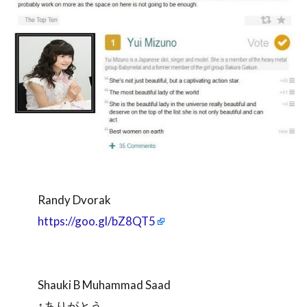
Randy Dvorak
https://goo.gl/bZ8QT5
Shauki B Muhammad Saad
↑ありがとう。