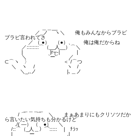
＿＿__
／_ノ ヽ＼ 俺もみんなからブラピ
ブラピ言われてさ
／ （ ●） （●）、 俺は俺だからね
／::::::::⌒（__人__）⌒＼
| |r┬-| |
＼ `ー’´ ／
⊂⌒ヽ 〉 ＜´/⌒つ
＼ ヽ / ヽ /
＼_,,ノ |､＿ノ
＿＿＿＿
/ ⌒ ⌒ ＼ まぁあまりにもクリソツだか
ら言いたい気持ちも分かるけど
./( ―） （ ●） ＼
/::⌒（_人＿）⌒::::: | ﾁﾗｯ
| ー .|