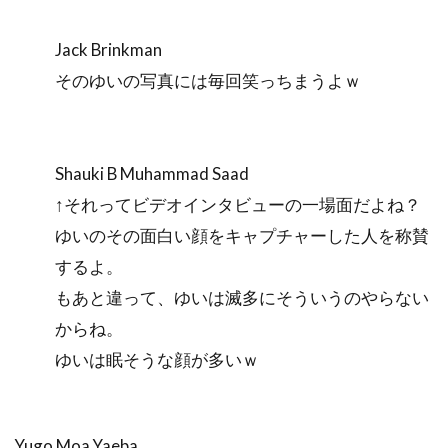
Jack Brinkman
そのゆいの写真には毎回笑っちまうよｗ
Shauki B Muhammad Saad
↑それってビデオインタビューの一場面だよね？
ゆいのその面白い顔をキャプチャーした人を称賛
するよ。
もあと違って、ゆいは滅多にそういうのやらない
からね。
ゆいは眠そうな顔が多いｗ
Yugo Moa Yaeba