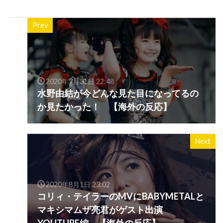
Prev
2020年7月31日 22:48
水野由結が今どんな見た目になってるの
か見たかった！ 【海外の反応】
Next
2020年8月1日 23:02
コリィ・テイラーのMVにBABYMETALと
マキシマムザ亮君がゲスト出演
YOUTUBE編 【海外の反応】