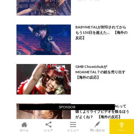
BABYMETALが封印されてから
もう150日を超えた… 【海外の
反応】
GMB Chomichukが
MOAMETAL？の絵を売り出す
【海外の反応】
新参だけど、BABYMETALって
SPONSOR
聴くよりライブビデオを観るほう
がよくね？ 【海外の反応】
ホーム
シェア
メニュー
問い合わせ
TOPへ