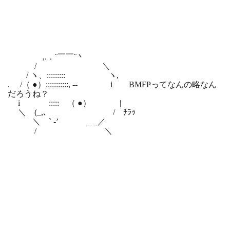
,.．¨￣￣¨丶
/ ＼
/ ヽ、::::::::: ヽ,
. /（ ●）:::::::::::, -‐ i BMFPってなんの略なん
だろうね？
i ::::: （ ●） |
＼ (_,､ / ﾁﾗｯ
＼ ` ‐’ ＿_／
/ ＼