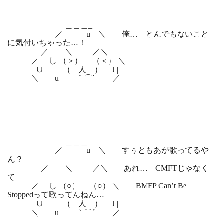
＿＿＿_
／ u ＼ 俺… とんでもないこと
に気付いちゃった…！
／ ＼ ／＼
／ し （＞） （＜） ＼
| ∪ （__人__） J |
＼ u ｀⌒´ ／
＿＿＿_
／ u ＼ すぅともあが歌ってるや
ん？
／ ＼ ／＼ あれ… CMFTじゃなく
て
／ し （○） （○） ＼ BMFP Can’t Be
Stoppedって歌ってんねん…
| ∪ （__人__） J |
＼ u ｀⌒´ ／