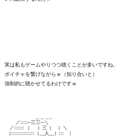
実は私もゲームやりつつ聴くことが多いですね。
ボイチャを繋げながらｗ（知り合いと）
強制的に聴かせてるわけですｗ
＿＿＿_
／::::::─三三─＼
／:::::::: （ ）三（ ）＼
|::::::::::::::::::::（__人__）:::: |