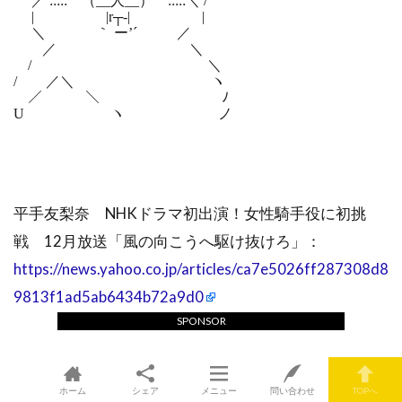
／ :::::⌒（__人__）⌒:::::＼ /
| |r┬-| |
＼ ｀ ー’´ ／
／ ＼
/ ＼
/ ／＼ ヽ
／ ＼ ﾉ
U ヽ ノ
平手友梨奈 NHKドラマ初出演！女性騎手役に初挑
戦 12月放送「風の向こうへ駆け抜けろ」：
https://news.yahoo.co.jp/articles/ca7e5026ff287308d8
9813f1ad5ab6434b72a9d0
SPONSOR
ホーム
シェア
メニュー
問い合わせ
TOPへ