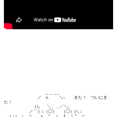
＿＿＿_
／ u. ＼:. きた！ ついにき
た！
ﾉし ＼ , , ／＼:.
／⌒ (（（◯） （◯）)＼::
ｉ |ｉ | :;| u. ” （__人__）” |;;