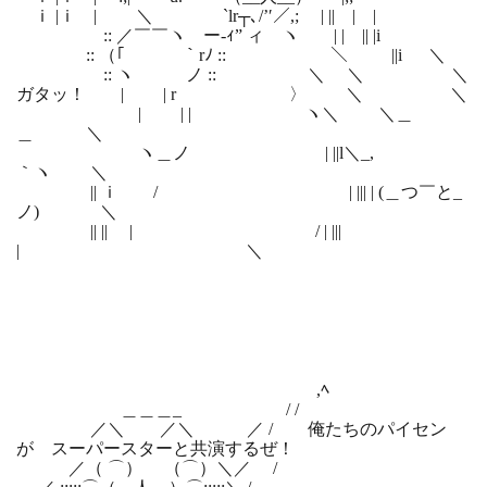
ｉ |ｉ | ＼ `lr┬､/’′／,; | || | |
:: ／￣￣ヽ ー‐ｨ” ィ ヽ | | || |i
:: （｢ ｀rﾉ :: ＼ ||i ＼
:: ヽ ノ :: ＼ ＼ ＼
ガタッ！ | | r 〉 ＼ ＼
| | | ヽ＼ ＼＿
＿ ＼
ヽ＿ノ | ||l＼_,
｀ヽ ＼
|| ｉ / | ||| | (＿つ￣と_
ノ) ＼
|| || | / | |||
| ＼
,ﾍ
＿＿＿_ / /
／＼ ／＼ ／ / 俺たちのパイセン
が スーパースターと共演するぜ！
／（ ⌒） （⌒）＼／ /