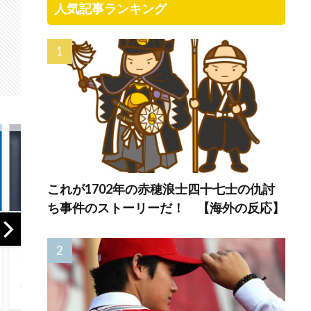
人気記事ランキング
これが1702年の赤穂浪士四十七士の仇討
ち事件のストーリーだ！ 【海外の反応】
海外「2002年も審
BABYMETALの
海外
判を買収したの
Legend Metal
行く
か！」韓国サッカ
Galaxyのショーに1
た…」
ー協会による国際
日だけ行けるとし
しま
試合の審判買収が
たら、どっちを選
ー信
発覚し大騒ぎ！
ぶ？ 【海外の反
『本