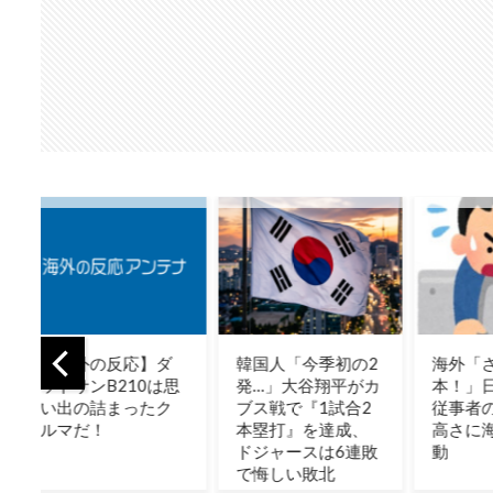
ダ
韓国人「今季初の2
海外「さすが日
【現
思
発…」大谷翔平がカ
本！」日本の医療
さか
ク
ブス戦で『1試合2
従事者の倫理観の
外「
本塁打』を達成、
高さに海外が超感
下手
ドジャースは6連敗
動
でた
で悔しい敗北