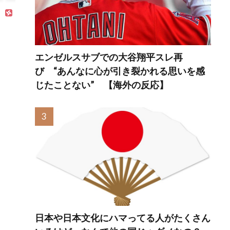
【海外の反応】
応】
る事
エンゼルスサブでの大谷翔平スレ再
び “あんなに心が引き裂かれる思いを感
じたことない” 【海外の反応】
日本や日本文化にハマってる人がたくさん