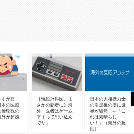
役外科医、ま
日本の大相撲力士
【海外の反応】冨
の覇者に】海
の引退後の姿に世
安健洋がクリスタ
医者はゲーム
界が騒然！←「こ
ル・パレス加入へ
って思い込ん
れは素晴らし
「アーセナルサポ
」
い！」（海外の反
の好きなクラブで
応）
良かった」