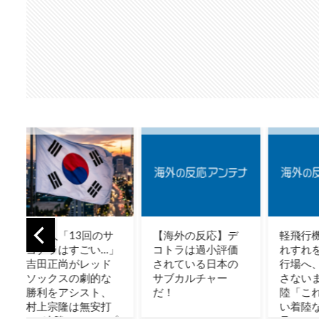
サ
【海外の反応】デ
軽飛行機が屋根す
【G
」
コトラは過小評価
れすれを抜けて飛
堂」
ド
されている日本の
行場へ、車輪を出
災者
な
サブカルチャー
さないまま胴体着
議！
、
だ！
陸「これよりひど
「神
打
い着陸なら山ほど
が少