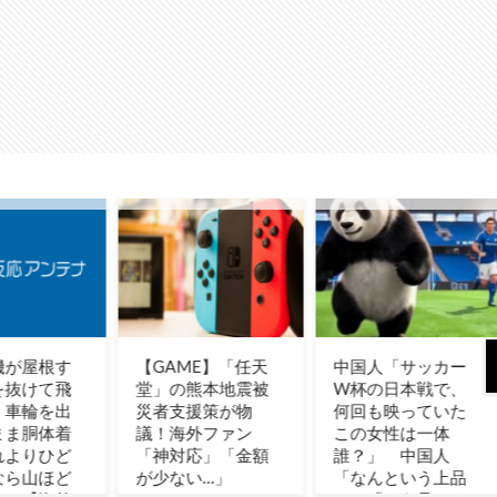
AME】「任天
中国人「サッカー
海外「ウルっとき
の熊本地震被
W杯の日本戦で、
た…」これ描いて
支援策が物
何回も映っていた
ね 第6話の海外反
海外ファン
この女性は一体
対応」「金額
誰？」 中国人
ない…」
「なんという上品