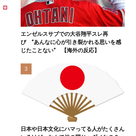
本当のベッドサッ
の違い」「先発は2
い風
カーだ」
－3種類の一級品の
人も
変化球が必要だか
熱視
らな」
反応
エンゼルスサブでの大谷翔平スレ再
び “あんなに心が引き裂かれる思いを感
じたことない” 【海外の反応】
日本や日本文化にハマってる人がたくさん