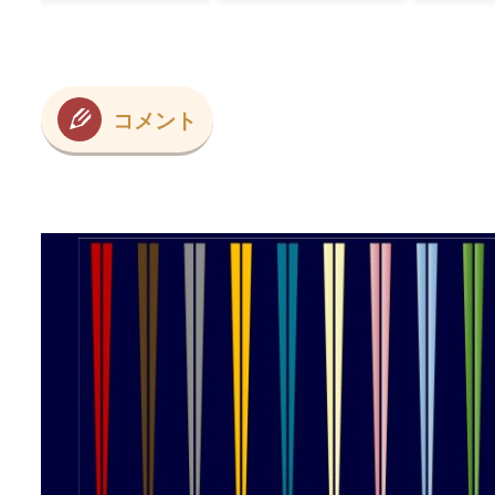
プ
見てきた」【海外
の反応】
コメント