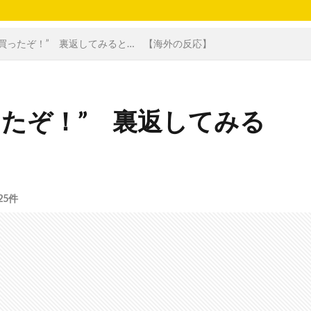
買ったぞ！” 裏返してみると… 【海外の反応】
ったぞ！” 裏返してみる
25件