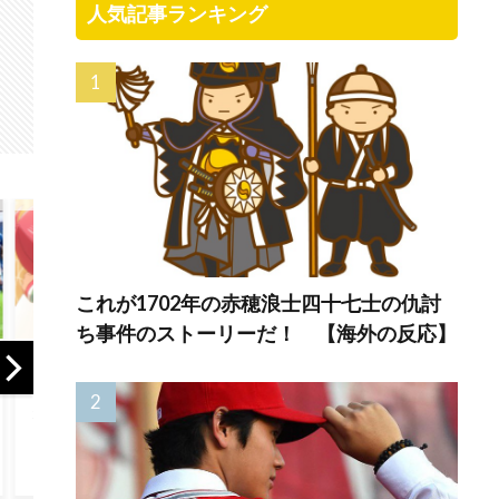
人気記事ランキング
これが1702年の赤穂浪士四十七士の仇討
ち事件のストーリーだ！ 【海外の反応】
韓国人「“韓国サッ
【MLB】化け物み
外国
死
カー”性接待の試合
たいな球を投げる
で優
応
結果をご覧くださ
クローザーを先発
日本
い」→「マッサー
に転向させないの
ット
ジ効果は間違いな
はなんで？ →
味!?
いねｗ」「これが
「100mとマラソン
場枠