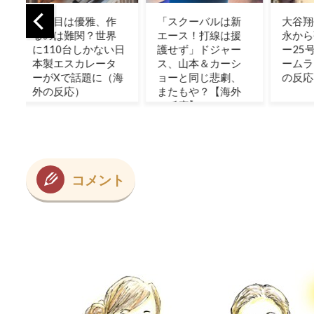
作
「スクーバルは新
大谷翔平 カブス今
韓国
界
エース！打線は援
永から弾丸ライナ
ヤさ
日
護せず」ドジャー
ー25号先頭打者ホ
息子
タ
ス、山本＆カーシ
ームラン！ 海外
ええ
海
ョーと同じ悲劇、
の反応
っ？
またもや？【海外
の反応】
コメント