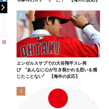
海外の反応 大谷
大谷・山本・佐々
【Xb
翔平、今永から25
木の影響でLAの赤
作、
号先頭打者ホーム
ちゃんの名前に変
植へ
ラン！PCAも先頭
化は起きている？
イブ
打者25号【MVP争
←「さすがにそれ
か」
い】
は・・・」（海外
の反応）
エンゼルスサブでの大谷翔平スレ再
び “あんなに心が引き裂かれる思いを感
じたことない” 【海外の反応】