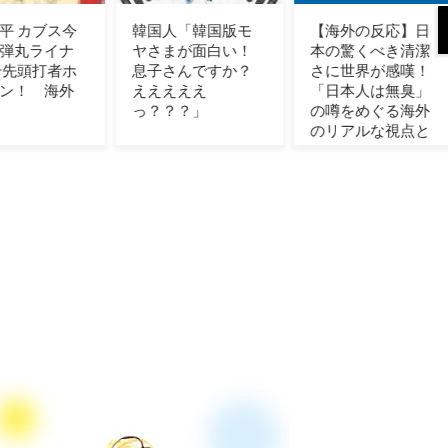
人「韓国版モ
【海外の反応】日
韓国人「記録的な
まが面白い！
本の驚くべき清潔
猛暑でプロ野球の
さんですか？
さに世界が感嘆！
全10試合が中止…
えええ
「日本人は無臭」
『野球どころじゃ
？？」
の噂をめぐる海外
ない』『選手たち
のリアルな視点と
の安全を考えると
は
正解』」