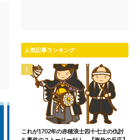
人気記事ランキング
これが1702年の赤穂浪士四十七士の仇討
ち事件のストーリーだ！ 【海外の反応】