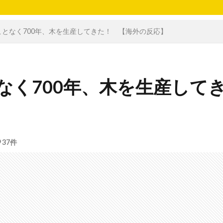
となく700年、木を生産してきた！ 【海外の反応】
なく700年、木を生産して
37件