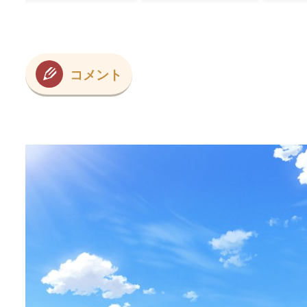
→「これが
は最高」と笑いも
食事マナー
」
コメント