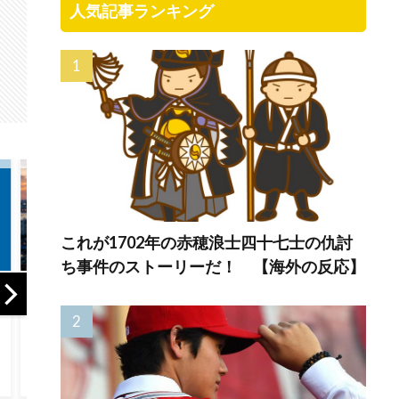
人気記事ランキング
これが1702年の赤穂浪士四十七士の仇討
ち事件のストーリーだ！ 【海外の反応】
サッカーW
【海外の反応】な
韓国人「熊本地震
で審判を性
ぜ日本の軽トラッ
発生時の病院手術
て買収して
クはアメリカのピ
中に突然の大揺れ
とが判明！
ックアップトラッ
が凄まじい状況
本も巻き込
クの代わりになり
だ」
ことに
つつあるんだ？