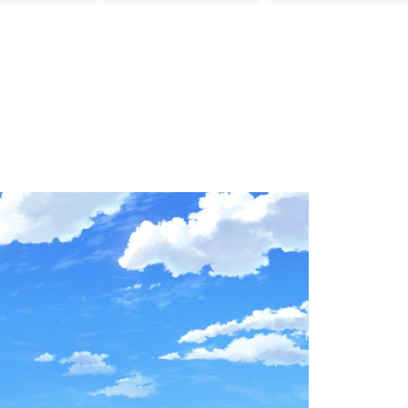
るも四球で21試合
連続出塁をキープ