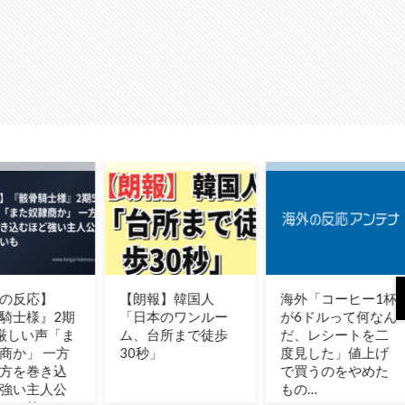
海外「コーヒー1杯
韓国人「記録が途
韓国、
が6ドルって何なん
切れた…」村上宗隆
杯予選
だ、レシートを二
がレッドソックス
接待し
度見した」値上げ
戦で12試合ぶりノ
いたこ
で買うのをやめた
ーヒット、連続試
何と日
もの…
合安打は11で止ま
まれる