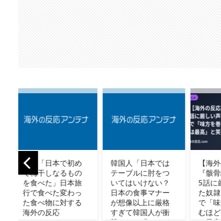
「日本では
【海外の反応】
【朗報】韓国人
ルに肘をつ
『骸骨騎士様』2期
「日本のワンルー
いけない？
5話に厳しい声「ま
ム、台所まで徒歩
食事マナー
た奴隷商か」 一方
30秒」
以上に厳格
で「味方を巻き込
韓国人が衝
むほど強い主人公