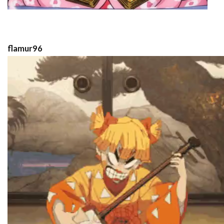
flamur96