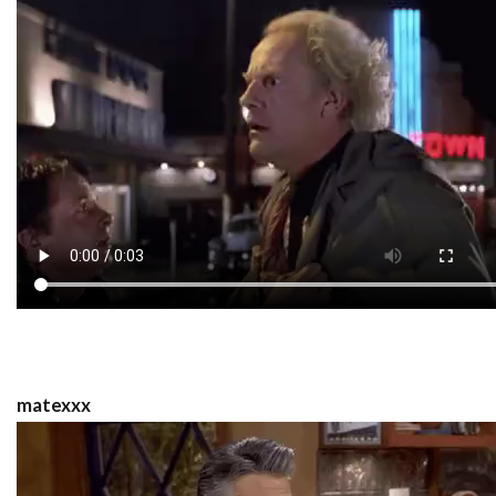
matexxx