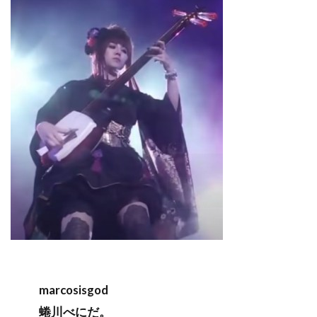
marcosisgod
蜷川べにだ。