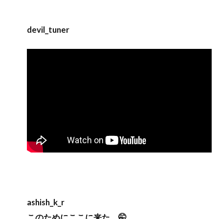
devil_tuner
ashish_k_r
このためにここに来た。🤭