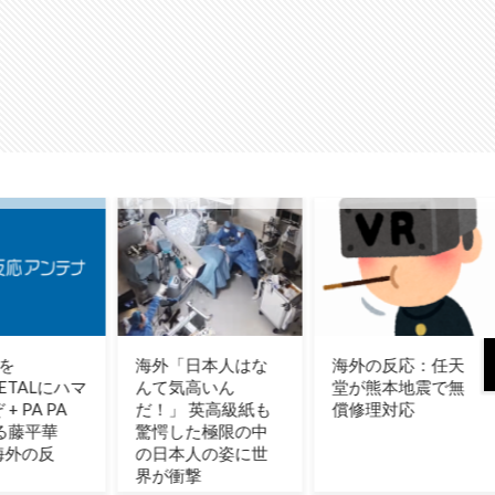
日本人はな
海外の反応：任天
韓国人「この夏、
高いん
堂が熊本地震で無
韓国人が東京へ行
英高級紙も
償修理対応
くしかない理由が
た極限の中
こちら…」→「快適
人の姿に世
そうでめちゃくち
撃
ゃ羨ましい…（ﾌﾞﾙ