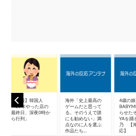
海外「史上最高の
4歳の娘を
海外「
ゲームだと思って
BABYMETALにハマ
んて気
る。そのうえで誰
らせたぞ + PA PA
だ！」 
にも勧めない」満
YAを踊る藤平華
驚愕し
点なのに人を選ぶ
乃 【海外の反
の日本
作品たち…
応】
界が衝