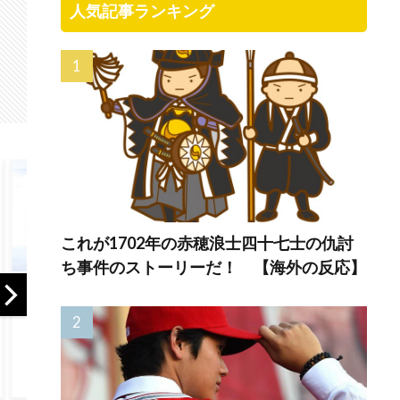
人気記事ランキング
これが1702年の赤穂浪士四十七士の仇討
ち事件のストーリーだ！ 【海外の反応】
外国人「日本の未
「ホッキョクグマ
海外「P
来は安泰だ」16歳
が通りに現れたと
MVP」岡
MF三井寺眞、衝撃
き、誰でも逃げ込
の日本人
ゴール！久保建英
めるように」北緯
ブスの劇
超え歴代2位の記
78度の町が家も車
ラ勝利！
録！3得点に絡む活
も鍵をかけない理
反応）