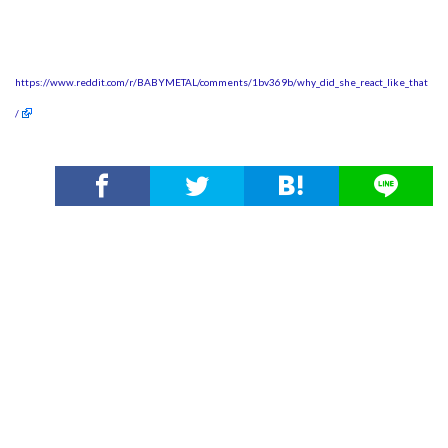
https://www.reddit.com/r/BABYMETAL/comments/1bv369b/why_did_she_react_like_that
/