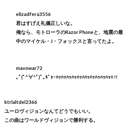
elizadfera3556
君はすげえ礼儀正しいな。
俺なら、モトローラのRazor Phoneと、地震の最
中のマイケル・J・フォックスと言ってたよ。
mavowar72
｡ﾟ(ﾟ^∀^ﾟ)ﾟ｡ｷﾞｬｰﾊｯﾊｯﾊｯﾊｯﾊｯﾊﾊｯﾊｯﾊｯﾊｯﾊｯﾊ !!
ktrlaltdel2366
ユーロヴィジョンなんてどうでもいい。
この曲はワールドヴィジョンで勝利する。