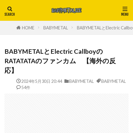
HOME
BABYMETAL
BABYMETALとElectric 
BABYMETALとElectric Callboyの
RATATATAのファンカム 【海外の反
応】
2024年5月30日 20:44
BABYMETAL
BABYMETAL
54件