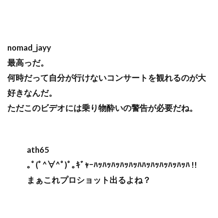
nomad_jayy
最高っだ。
何時だって自分が行けないコンサートを観れるのが大
好きなんだ。
ただこのビデオには乗り物酔いの警告が必要だね。
ath65
｡ﾟ(ﾟ^∀^ﾟ)ﾟ｡ｷﾞｬｰﾊｯﾊｯﾊｯﾊｯﾊｯﾊﾊｯﾊｯﾊｯﾊｯﾊｯﾊ !!
まぁこれプロショット出るよね？