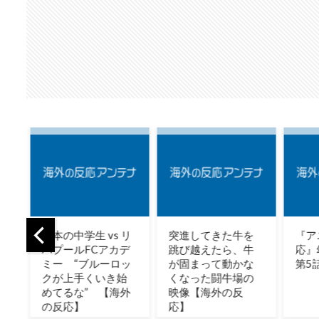
学生 vs リ
突進してきた牛を
『アニメ海外の反
ルFCアカデ
跳び越えたら、牛
応』幼女戦記Ⅱ
“ブルーロッ
が固まって動かな
第5話
手くいき始
くなった闘牛場の
な” 【海外
映像【海外の反
】
応】