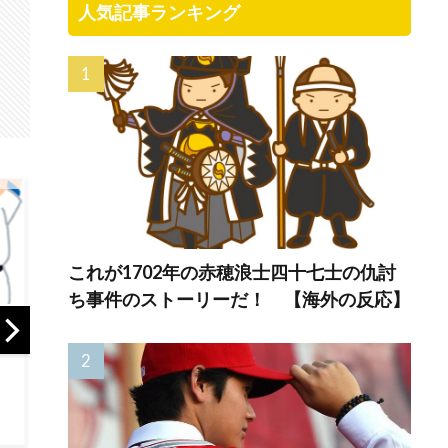
人気記事ランキング
これが1702年の赤穂浪士四十七士の仇討
ち事件のストーリーだ！ 【海外の反応】
「悲報：日
海外「日本のアニ
カナダ人「お前ら
国の立場が
メは世界観や設定
の国で異性の服を
逆転してし
の作り込みが半端
着てたらどう思わ
模様…」
じゃない…！」外国
れる？」
本を笑って
人を夢中ににする
に…（ﾌﾞﾙ
世界観の作品と