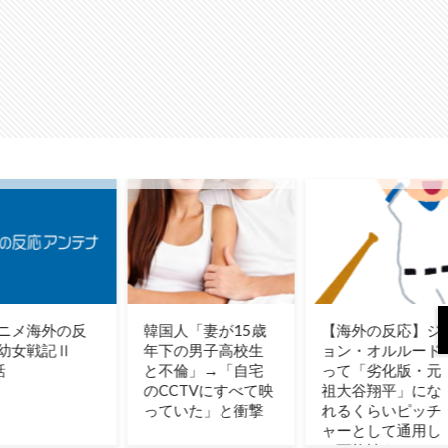
韓国人「妻が15歳
【海外の反応】ジ
韓国人
年下の男子高校生
ョン・オルルード
本と韓
と不倫」→「自宅
って「劣化版・元
完全に
のCCTVにすべて映
祖大谷翔平」にな
まった
っていた」と衝撃
れるくらいピッチ
→「日
ャーとして通用し
見てたの