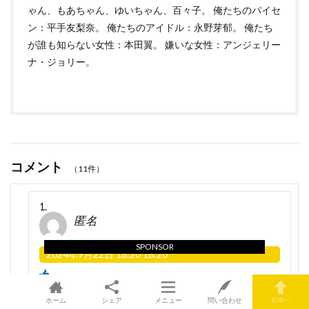
ゃん、もあちゃん、ゆいちゃん、百々子。 俺たちのパイセ
ン：平手友梨奈。 俺たちのアイドル：永野芽郁。 俺たち
が誰も知らない女性：本田翼。 嫌いな女性：アンジェリー
ナ・ジョリー。
コメント
（11件）
匿名
SPONSOR
2024年9月22日 18:20 18:20
ホーム
シェア
メニュー
問い合わせ
TOPへ
低金利政策と円安のおかげで株価が上がって個