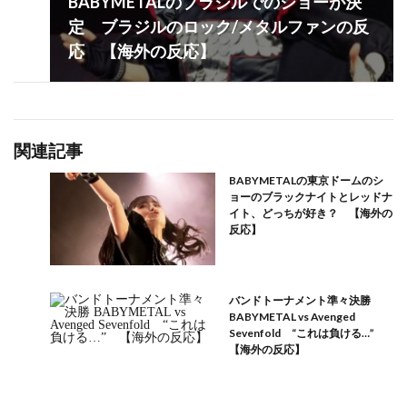
BABYMETALのブラジルでのショーが決
定 ブラジルのロック/メタルファンの反
応 【海外の反応】
関連記事
BABYMETALの東京ドームのシ
ョーのブラックナイトとレッドナ
イト、どっちが好き？ 【海外の
反応】
バンドトーナメント準々決勝
BABYMETAL vs Avenged
Sevenfold “これは負ける…”
【海外の反応】