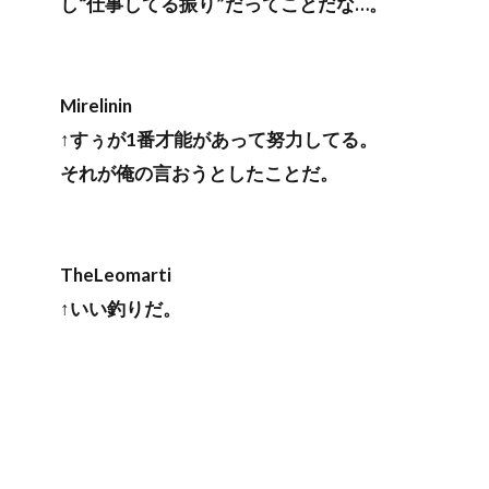
し“仕事してる振り”だってことだな…。
Mirelinin
↑すぅが1番才能があって努力してる。
それが俺の言おうとしたことだ。
TheLeomarti
↑いい釣りだ。