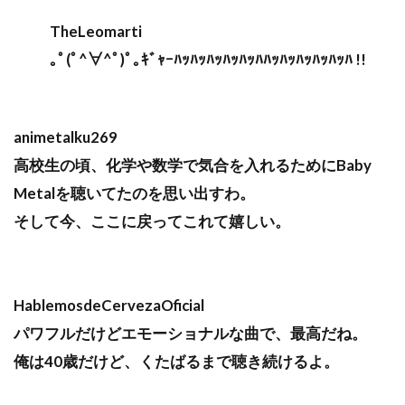
TheLeomarti
｡ﾟ(ﾟ^∀^ﾟ)ﾟ｡ｷﾞｬｰﾊｯﾊｯﾊｯﾊｯﾊｯﾊﾊｯﾊｯﾊｯﾊｯﾊｯﾊ !!
animetalku269
高校生の頃、化学や数学で気合を入れるためにBaby
Metalを聴いてたのを思い出すわ。
そして今、ここに戻ってこれて嬉しい。
HablemosdeCervezaOficial
パワフルだけどエモーショナルな曲で、最高だね。
俺は40歳だけど、くたばるまで聴き続けるよ。