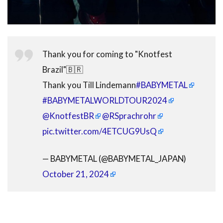
Thank you for coming to "Knotfest
Brazil"🇧🇷
Thank you Till Lindemann
#BABYMETAL
#BABYMETALWORLDTOUR2024
@KnotfestBR
@RSprachrohr
pic.twitter.com/4ETCUG9UsQ
— BABYMETAL (@BABYMETAL_JAPAN)
October 21, 2024