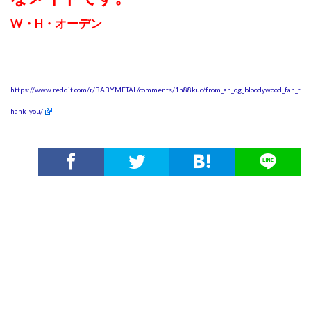
W・H・オーデン
https://www.reddit.com/r/BABYMETAL/comments/1h88kuc/from_an_og_bloodywood_fan_t
hank_you/