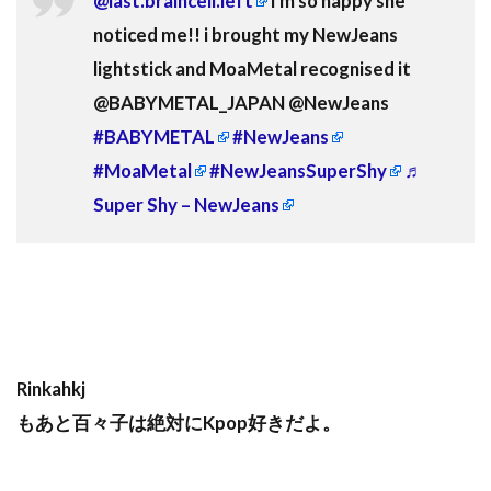
@last.braincell.left
i'm so happy she
noticed me!! i brought my NewJeans
lightstick and MoaMetal recognised it ⠀
@BABYMETAL_JAPAN @NewJeans
#BABYMETAL
#NewJeans
#MoaMetal
#NewJeansSuperShy
♬
Super Shy – NewJeans
Rinkahkj
もあと百々子は絶対にKpop好きだよ。