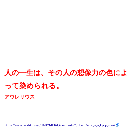
人の一生は、その人の想像力の色によ
って染められる。
アウレリウス
https://www.reddit.com/r/BABYMETAL/comments/1jubwtr/moa_is_a_kpop_stan/