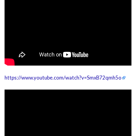
https://www.youtube.com/watch?v=SmxB72qmh5o