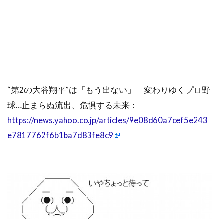
“第2の大谷翔平”は「もう出ない」 変わりゆくプロ野
球…止まらぬ流出、危惧する未来：
https://news.yahoo.co.jp/articles/9e08d60a7cef5e243
e7817762f6b1ba7d83fe8c9