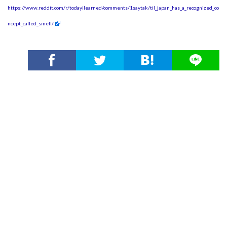
https://www.reddit.com/r/todayilearned/comments/1saytak/til_japan_has_a_recognized_co
ncept_called_smell/