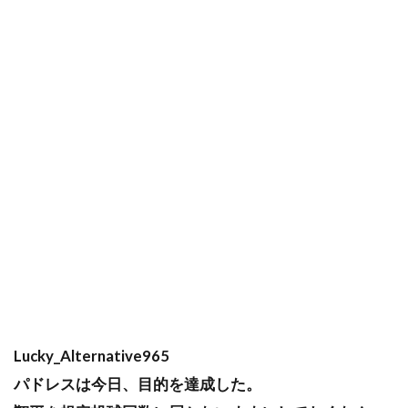
Lucky_Alternative965
パドレスは今日、目的を達成した。