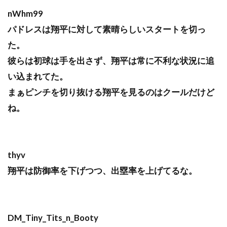
nWhm99
パドレスは翔平に対して素晴らしいスタートを切っ
た。
彼らは初球は手を出さず、翔平は常に不利な状況に追
い込まれてた。
まぁピンチを切り抜ける翔平を見るのはクールだけど
ね。
thyv
翔平は防御率を下げつつ、出塁率を上げてるな。
DM_Tiny_Tits_n_Booty