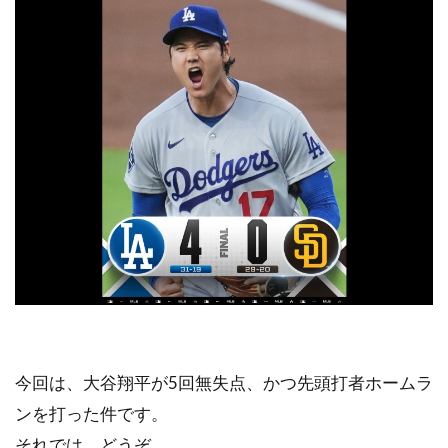
今回は、大谷翔平が5回無失点、かつ先頭打者ホームラ
ンを打った件です。
それでは、どうぞ。