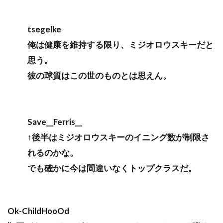
tsegelke
俺は健康を維持する限り、ミジオロウスキーだと
思う。
彼の球質はこの世のものとは思えん。
Save__Ferris__
↑後半はミジオロウスキーのイニング数が制限さ
れるのかな。
でも確かに今は間違いなくトップクラスだ。
Ok-ChildHooOd