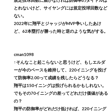
規定投球回数に届かなければ防御率のタイトルは
とれないけど、サイヤングには規定投球回数など
ない。
2022年に翔平とジャッジがMVP争いしたあけ
ど、62本塁打が勝った時と逆のような気がする。
cman1098
↑そんなこと起こらないと思うけど、もしエルダ
ーが今のペースを維持して、220イニングを投げ
て防御率2.00って成績を残したらどうなる？
翔平は150イニングは投げられるかもしれない。
でもその70イニングの差ってどれだけ価値がある
の？
翔平の防御率がどれだけ低ければ、220イニング