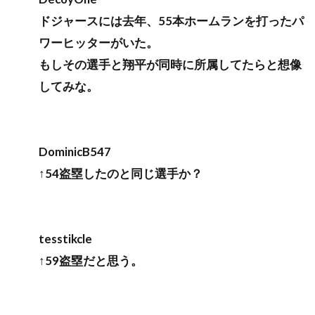
ドジャースには去年、55本ホームランを打ったパ
ワーヒッターがいた。
もしその選手と翔平が同時に所属してたらと想像
してみな。
DominicB547
↑54盗塁したのと同じ選手か？
tesstikcle
↑59盗塁だと思う。