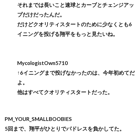
それまでは長いこと速球とカーブとチェンジアッ
プだけだったんだ。
だけどクオリティスタートのために少なくとも6
イニングを投げる翔平をもっと見たいね。
MycologistOwn5710
↑6イニングまで投げなかったのは、今年初めてだ
よ。
他はすべてクオリティスタートだった。
PM_YOUR_SMALLBOOBIES
5回まで、翔平がひとりでパドレスを負かしてた。