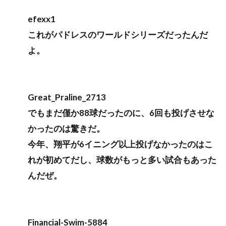
efexx1
これがパドレスのワールドシリーズだったんだ
よ。
Great_Praline_2713
でもまだ僅か88球だったのに、6回も投げさせな
かったのは驚きだ。
今年、翔平が6イニング以上投げなかったのはこ
れが初めてだし、球数がもっと多い試合もあった
んだぜ。
Financial-Swim-5884