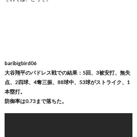
baribigbird06
大谷翔平のパドレス戦での結果：5回、3被安打、無失
点、2四球、4奪三振、88球中、53球がストライク、1
本塁打。
防御率は0.73まで落ちた。