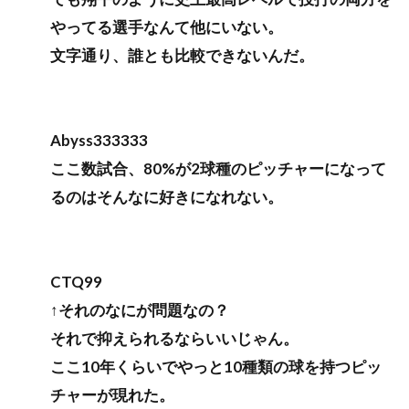
やってる選手なんて他にいない。
文字通り、誰とも比較できないんだ。
Abyss333333
ここ数試合、80%が2球種のピッチャーになって
るのはそんなに好きになれない。
CTQ99
↑それのなにが問題なの？
それで抑えられるならいいじゃん。
ここ10年くらいでやっと10種類の球を持つピッ
チャーが現れた。