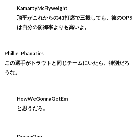
KamartyMcFlyweight
翔平がこれからの41打席で三振しても、彼のOPS
は自分の防御率よりも高いよ。
Phillie_Phanatics
この選手がトラウトと同じチームにいたら、特別だろ
うな。
HowWeGonnaGetEm
と思うだろ。
DecoyOne