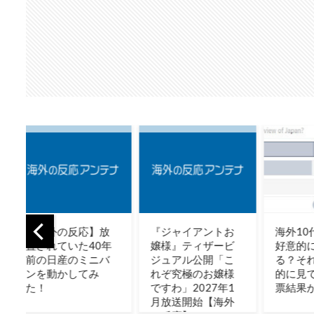
放
『ジャイアントお
海外10代「日本を
【放
年
嬢様』ティザービ
好意的に見てい
補】
バ
ジュアル公開「こ
る？それとも否定
も話
れぞ究極のお嬢様
的に見ている？投
説級
ですわ」2027年1
票結果がこちら」
続々
月放送開始【海外