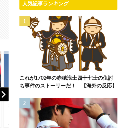
人気記事ランキング
これが1702年の赤穂浪士四十七士の仇討
ち事件のストーリーだ！ 【海外の反応】
海外「まるでタイ
4歳の娘を
海外
ムスリップしたみ
BABYMETALにハマ
んて
たいだ…！」日本の
らせたぞ + PA PA
だ！
江戸時代の街並み
YAを踊る藤平華
驚愕
がそのまま保存さ
乃 【海外の反
の日
れている貴重な場
応】
界が