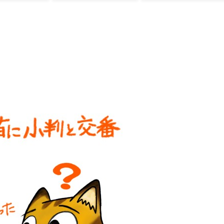
を見ると日本人は
何か適当に作る感
じがしな
い・・・」「あれ
がまさに経験値で
ある」