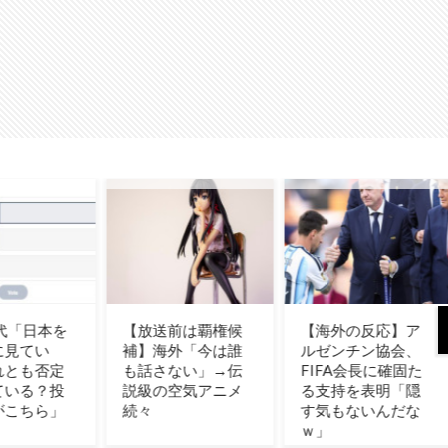
送前は覇権候
【海外の反応】ア
韓国人「熊本地震
海外「今は誰
ルゼンチン協会、
で見る日本の土木
さない」→伝
FIFA会長に確固た
技術の完全勝利を
の空気アニメ
る支持を表明「隠
ご覧ください」
す気もないんだな
→「これはすごい
ｗ」
わ」「こういうの