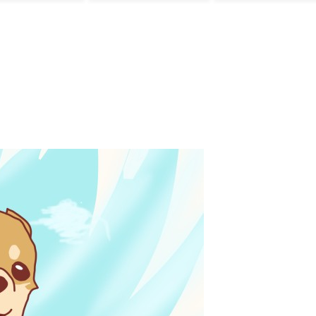
「これは強そう
だ」