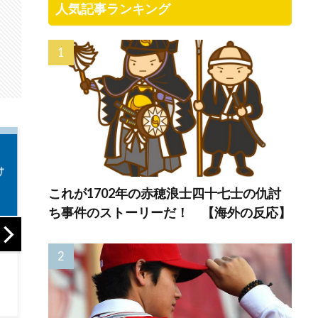
人気記事ランキング
これが1702年の赤穂浪士四十七士の仇討
ち事件のストーリーだ！ 【海外の反応】
海外の反応：韓国
【MLB】村上宗隆
海外
サッカー協会、国
とルイス・アラエ
の皆
ン
際審判員らを性接
スの指標が完全に
「一
待
真逆 → 「予想通り
と」
ア
の結果」「この2人
てプ
は合体してくれ」
いう