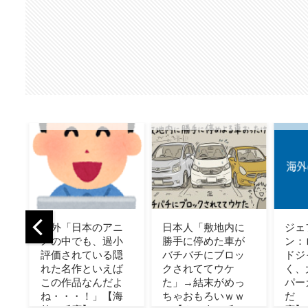
ニ
日本人「敷地内に
ジェフ・パッサ
海外
小
勝手に停めた車が
ン：ロサンゼルス
ンコ
隠
バチバチにブロッ
ドジャースではな
年間
ば
クされててウケ
く、大谷翔平ペー
る。
よ
た」→結末がめっ
パーカンパニー
良い
海
ちゃおもろいｗｗ
だ 【海外の反