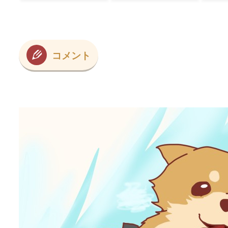
ｗ【タイ人の反
応】
応】
コメント