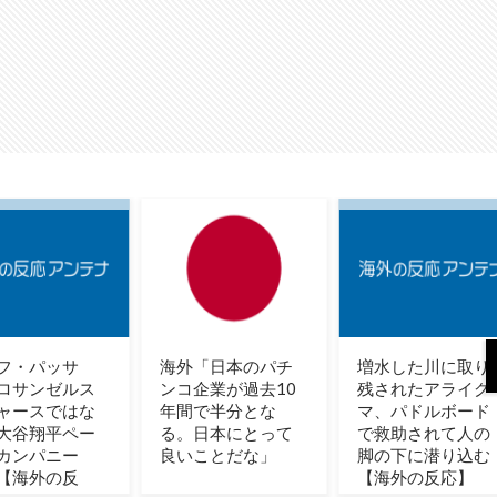
「日本のパチ
増水した川に取り
中国人「アジア大
企業が過去10
残されたアライグ
会に臨むサッカー
で半分とな
マ、パドルボード
日本U21代表のメ
日本にとって
で救助されて人の
バーが発表！」
ことだな」
脚の下に潜り込む
中国人「U23アジ
【海外の反応】
杯とほぼ一緒」