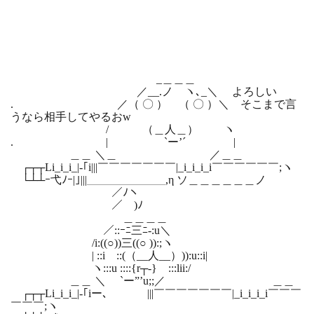
_＿＿＿
／__.ノ ヽ､_＼ よろしい
. ／（ 〇 ） （ 〇 ）＼ そこまで言
うなら相手してやるおw
/ （＿人＿） ヽ
. | `ー’´ |
＿＿ ＼＿ ／＿＿
┌┬┬Li_i_i_|-｢i|||￣￣￣￣￣￣￣|_i_i_i_i￣￣￣￣￣￣;ヽ
└┴┴ｰ弋ﾉｰ|｣|||＿＿＿＿＿＿＿,η ソ＿＿＿＿＿＿ノ
／ﾉヽ ￣
／ )ﾉ
＿＿＿＿
／::ｰﾆ三ﾆ‐:u＼
/i:((○))三((○ )):;ヽ
| ::i ::(（__人__）)):u::i|
ヽ:::u ::::{r┬-} :::lii:/
＿＿ ＼ `ー”’u;;／ ＿＿
┌┬┬Li_i_i_|-｢iー､ |||￣￣￣￣￣￣￣|_i_i_i_i￣￣￣
￣￣￣;ヽ