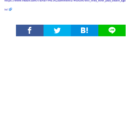
https://www.reddit.com/r/BABYMETAL/comments/9funzm/will_they_ever_play_death_aga
in/