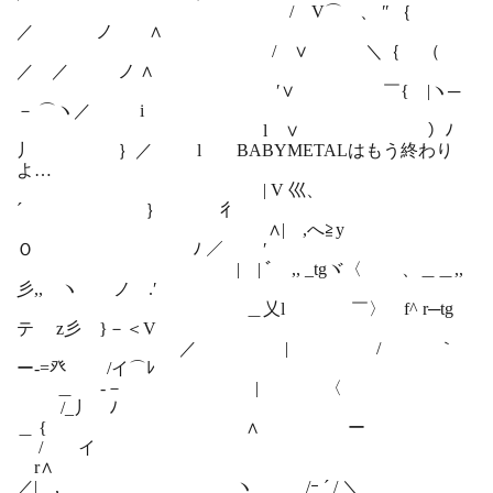
/ V⌒ゝ、 ″ ｛
／ ノ ∧
/ ∨ ＼｛ （
／ ／ ノ ∧
′∨ ￣{ |ヽ─
－ ⌒ヽ／ i
l ∨ ）ﾉ
丿 ｝／ l BABYMETALはもう終わり
よ…
| V 巛、
´ ｝ 彳
∧| ,へ≧y
Ｏ ﾉ ／ ′
| | ﾞゝ,, _tgヾ〈 、＿＿,,
彡,, ヽ ノ .′
＿乂l ￣〉 f^ r─tg
テ z彡 }－＜V
／ | / ｀
ー-=癶 /イ⌒ﾚ
＿ -－ | 〈
/_丿 ﾉ
＿ { ∧ ー
/ イ
r∧
／| , ヽ /ｰ ´ / ＼