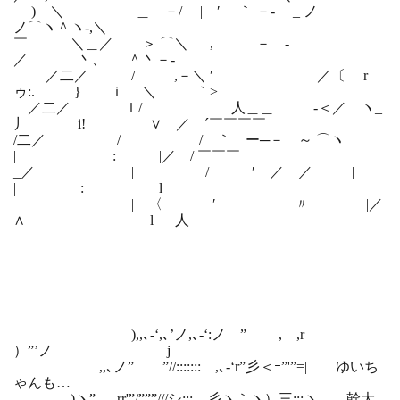
) ＼ ＿ －/ | ′ ｀ －- _ ノ
ノ⌒ヽ＾ヽ‐,＼
￣ ＼＿／ ＞ ⌒＼ , － -
／ 丶、 ＾丶－-
／二／ / ,－＼ ′ ／〔 r
ゥ:. } ｉ ＼ ｀>
／二／ ｌ/ 人＿＿ -＜／ ヽ_
丿 i! ∨ ／ ´￣￣￣￣
/二／ / / ｀ ー─－ ～ ⌒ヽ
| : |／ / ￣￣￣
_／ | / ′ ／ ／ |
| : l |
| 〈 ′ 〃 |／
∧ l 人
),,､-‘,､’ノ,､-‘:ノ ” , ,r
）”’ノ j
,,､ノ” ”//:::::::ゝ,､-‘r”彡＜ｰ”'”=| ゆいち
ゃんも…
)ヽ” ,rr'”/”””///シ::: 彡ヽ｀ヽ）三:::ヽ 幹大