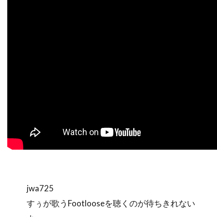
jwa725
すぅが歌うFootlooseを聴くのが待ちきれない