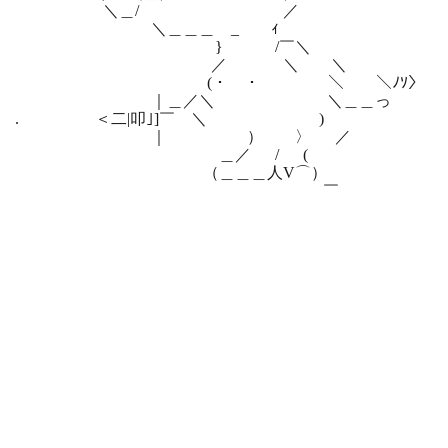
＼＿/ ／
＼＿＿＿ _ ｨ
} /￣＼
／ ＼ ＼
(・ ・ ＼ ＼ﾉｿ〉
｜＿／＼ ＼＿＿っ
. ＜二|叩｣]￣ ＼ )
｜ ） 〉 ／
＿／ / (
（＿＿＿人V⌒）
￣