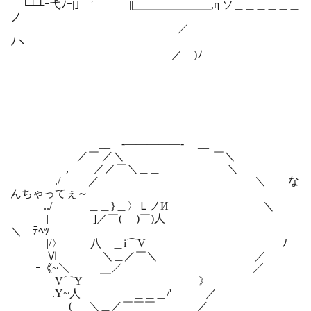
└┴┴ｰ弋ﾉｰ|｣―′ |||＿＿＿＿＿＿＿,η ソ＿＿＿＿＿＿
ノ
／
ﾉヽ ￣
／ )ﾉ
__ -―――――- __
／￣ ／＼ ￣＼
, ／／￣＼＿＿ ＼
./ ／ ＼ な
んちゃってぇ～
../ ＿＿}＿〉ＬノИ ＼
| ]／￣( )￣)人
＼ ﾃﾍｯ
|/〉 八 ＿i⌒V ﾉ
Ⅵ ＼＿／￣＼ ／
ｰ《~＼ ＿／ ／
V⌒Y 》
.Y~人 ＿＿＿/′ ／
( ＼＿／￣￣￣ ／