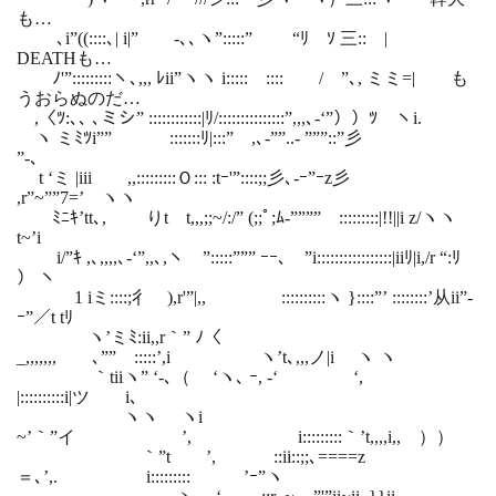
も…
､i”((::::､| i|” -､､ヽ”:::::” “ﾘ ｿ 三:: |
DEATHも…
ﾉ'”:::::::::ヽ､,,, ﾚii”ヽヽ i::::: :::: / ”､, ミミ=| も
うおらぬのだ…
,〈ﾂ:､､ ､ミシ” ::::::::::::|ﾘ/:::::::::::::::”,,,､-‘”））ﾂ ヽi.
ヽ ミﾐﾂi”” :::::::ﾘ|:::” ,､-””..- ”””::”彡
”-､
t ‘ミ |iii ,,:::::::::Ｏ::: :tｰ'”::::;;彡､-ｰ”ｰz彡
,r”~””7=’ ヽヽ
ﾐﾆｷ’tt､, りt t,,,;;~/:/” (;;ﾟ;ﾑ-”””” :::::::::|!!||i z/ヽヽ
t~’i
i/”ｷ ,､,,,,､-‘”,,､,ヽ ”:::::””” ｰｰ､ ”i:::::::::::::::::|iiﾘ|i,/r “:ﾘ
） ヽ
ゝ1 iミ::::;彳ゝ),r'”|,, ::::::::::ヽ }::::”’ ::::::::’从ii”-
ｰ”／t tﾘ
ヽ’ミﾐ:ii,,r｀” ﾉ〈
_,,,,,,, ､”” :::::’,i ヽ’t､,,,ノ|i ヽ ヽ
｀tiiヽ” ‘-､（ ‘ヽ､ ｰ, -‘ ‘,
|::::::::::i|ツ i､
ヽヽ ヽi
~’｀”イ ’, i:::::::::｀’t,,,,i,, ））
｀”t ’, ::ii::;;､====z
＝､’,. i::::::::: ’ｰ”ヽ