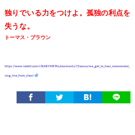
独りでいる力をつけよ。孤独の利点を
失うな。
トーマス・ブラウン
https://www.reddit.com/r/BABYMETAL/comments/15eanuz/we_get_to_hear_momometal_
sing_iine_from_clear/