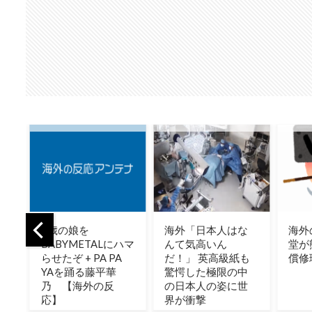
海外「日本人はな
海外の反応：任天
韓国
ハマ
んて気高いん
堂が熊本地震で無
韓国
だ！」 英高級紙も
償修理対応
くし
驚愕した極限の中
こち
の日本人の姿に世
そう
界が衝撃
ゃ羨