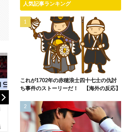
人気記事ランキング
これが1702年の赤穂浪士四十七士の仇討
ち事件のストーリーだ！ 【海外の反応】
海外「PCAが
【世界】シンプル
【海
MVP」岡本vs鈴木
な問い【ポーラン
本の
の日本人対決はカ
ドボール】
って
ブスの劇的サヨナ
が多
ラ勝利！（海外の
「日本
反応）
色々