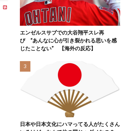
から
のUI
に不
エンゼルスサブでの大谷翔平スレ再
び “あんなに心が引き裂かれる思いを感
じたことない” 【海外の反応】
日本や日本文化にハマってる人がたくさん