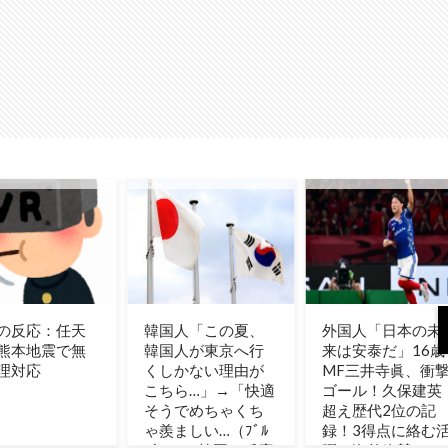
人「この夏、
外国人「日本の未
「ホッキョクグマ
人が東京へ行
来は安泰だ」16歳
が通りに現れたと
かない理由が
MF三井寺眞、衝撃
き、誰でも逃げ込
ら…」→「快適
ゴール！久保建英
めるように」北緯
でめちゃくち
超え歴代2位の記
78度の町が家も車
ましい…（ﾌﾞﾙ
録！3得点に絡む活
も鍵をかけない理