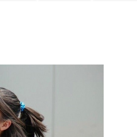
ﾙ」＝韓国の反応
躍で海外絶賛！
由とは？
【海外の反応】