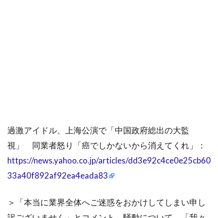
過激アイドル、上海公演で「中国政府総出の大監
視」 同業者怒り「癌でしかないから消えてくれ」：
https://news.yahoo.co.jp/articles/dd3e92c4ce0e25cb60
33a40f892af92ea4eada83
＞「本当に業界全体へご迷惑をおかけしてしまい申し
訳ございません」とコメント。騒動について、「我々