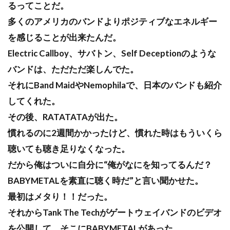
るってことだ。
多くのアメリカのバンドよりポジティブなエネルギー
を感じることが出来たんだ。
Electric Callboy、サバトン、Self Deceptionのような
バンドは、ただただ楽しんでた。
それにBand MaidやNemophilaで、日本のバンドも紹介
してくれた。
その後、RATATATAが出た。
慣れるのに2週間かかったけど、慣れた時はもういくら
聴いても聴き足りなくなった。
だから俺はついに自分に“俺がなにを知ってるんだ？
BABYMETALを素直に聴く時だ”と言い聞かせた。
最初はメタり！！だった。
それからTank The Techがゲートウェイバンドのビデオ
を公開して、そこにBABYMETALがあった。