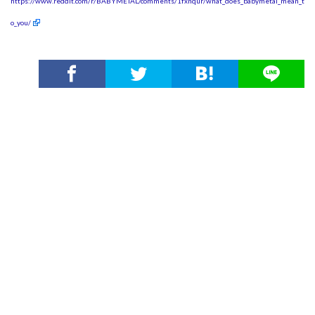
https://www.reddit.com/r/BABYMETAL/comments/1fxnqur/what_does_babymetal_mean_t
o_you/