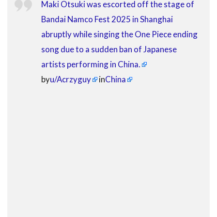
Maki Otsuki was escorted off the stage of
Bandai Namco Fest 2025 in Shanghai
abruptly while singing the One Piece ending
song due to a sudden ban of Japanese
artists performing in China.
by
u/Acrzyguy
in
China