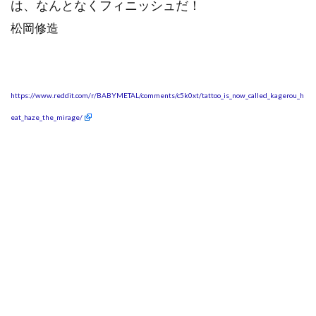
は、なんとなくフィニッシュだ！
松岡修造
https://www.reddit.com/r/BABYMETAL/comments/c5k0xt/tattoo_is_now_called_kagerou_h
eat_haze_the_mirage/