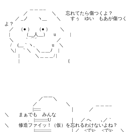
＿＿＿_
／ ＼ 忘れてたら傷つくよ？
／ _ノ ヽ__ ＼ すぅ ゆい もあが傷つく
よ？
／ （● ） （● ） ＼
| （__人__） u |
＼ ｀ ⌒´ ／
/ (__｀ヽ、 u ＼
＼| ｀＼ ＼＿__ﾉ |
| ＼＿＿＿/ |
| {
／￣￣＼
／ ＼ ＿＿＿_
|:::::: ｜ ／
＼ まぁでも みんな
. |:::::::::::U ｜ ／ へ ､／｀
＼ 修造ファイッ！（仮）を忘れるわけないよね？
|:::::::::::::: ｜／ <で)> <で)> ＼