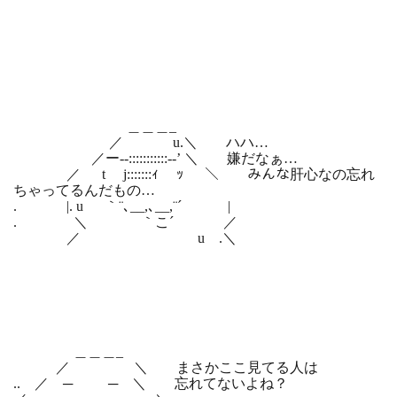
＿＿＿_
／ u.＼ ハハ…
／ー‐-:::::::::::-‐’ ＼ 嫌だなぁ…
／ t j:::::::ｨ ｯ ＼ みんな肝心なの忘れ
ちゃってるんだもの…
. |. u ｀¨､__,､__,¨´ |
. ＼ ｀こ´ ／
／ u .＼
＿＿＿_
／ ＼ まさかここ見てる人は
.. ／ ─ ─ ＼ 忘れてないよね？