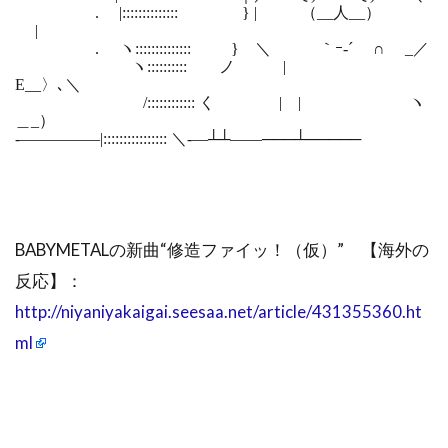
. |:::::::::::::: } | （__人__）
|
. ヽ:::::::::::::: } ＼ ｀ｰ‐´ ∩ _／
ヽ:::::::::: ノ |
Ε__〉､＼
/:::::::::::: く | | ヽ
＿_）
-―――――|:::::::::::::::: ＼-―┴┴――───┴─────
BABYMETALの新曲“修造ファイッ！（仮）” 【海外の
反応】：
http://niyaniyakaigai.seesaa.net/article/431355360.ht
ml