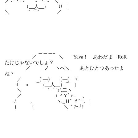
／ -=・=- -=・=- ＼
| （__人__） U |
＼ ｀ ⌒´ ／
＿＿＿_
／ ＼ Yava！ あわだま RoR
だけじゃないでしょ？
／ _ノ ヽへ＼ あとひとつあったよ
ね？
／ （ ―） （―） ヽ
.l .u ⌒（__人__）⌒ |
＼ ｀ ⌒r’.二ヽ
／ ｉ＾Yﾞ r─ ゝ、
/ , ヽ._Ｈﾞ ｆﾞﾆ、|
{ { ＼｀7ｰ┘!