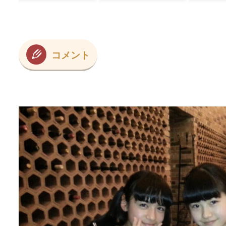
本音
外の
コメント