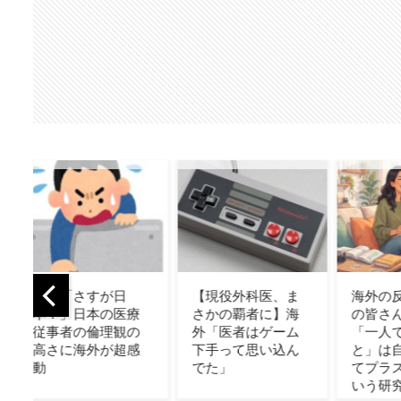
【現役外科医、ま
海外の反応 独身
フラ
療
さかの覇者に】海
の皆さんに朗報
りす
の
外「医者はゲーム
「一人でいるこ
斗、
感
下手って思い込ん
と」は自分にとっ
可能
でた」
てプラスになると
唆！
いう研究結果
の壁