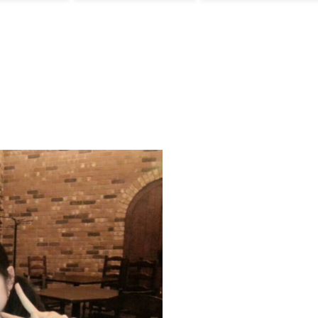
がこれ！【海
外大絶賛
ﾙ」＝韓国の反応
反応】