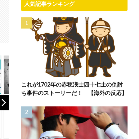
人気記事ランキング
これが1702年の赤穂浪士四十七士の仇討
ち事件のストーリーだ！ 【海外の反応】
私の好きな日本語
海外「先進国で日
【海
がこれだ←「日本
本だけパスポート
ィリ
は太っ腹だな」
所有率が低すぎ
ショ
（海外の反応）
る、何故なのか」
ジオ
況!【