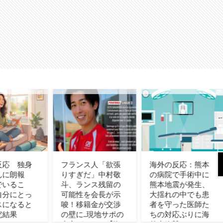
ンス人「欲張
海外の反応：熊本
韓国人「どうやら
ぎだ」中村敬
の病院で手術中に
五輪サッカー日韓
ランス残留の
熊本地震が発生、
戦でも審判の接待
性を会長が示
大揺れの中でも患
があった模様…」
移籍金が交渉
者を守った医師た
→「メダル剥奪な
に..現地サポの
ちの対応ぶりに海
のでは…？（ﾌﾞﾙﾌﾞ