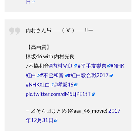
日
内村さんｷﾀ――(ﾟ∀ﾟ)――!!ー
【高画質】
欅坂46 with 内村光良
♪不協和音
#内村光良
#平手友梨奈
#NHK
紅白
#不協和音
#紅白歌合戦2017
#NHK紅白
#欅坂46
pic.twitter.com/dM5LjPE1tT
— ⊿そら⊿まとめ (@aaa_46_movie)
2017
年12月31日