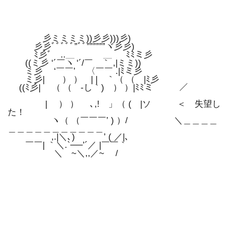
彡ミミミミ))彡彡)))彡)
彡彡ﾞﾞﾞﾞﾞ”ﾞﾞ””””””ヾ彡彡)
ﾐ彡ﾞ ..＿ ＿ ﾐﾐミ彡
((ミ彡 ‘´￣ヽ ‘´/￣ ｀ ,|ミミ))
ミ彡 ‘￣￣’ 〈￣￣ .|ﾐミ彡
ミ彡| ） ） | | ｀（ （ |ﾐ彡
((ﾐ彡| （ （ -し｀) ） ）|ﾐﾐミ ／￣￣￣
￣￣￣￣￣￣￣￣￣￣￣￣
ゞ| ） ） ､,! 」（ ( |ソ ＜ 失望し
た！
ヽ（ （￣￣￣’ ) ）/ ＼＿＿＿＿
＿＿＿＿＿＿＿＿＿＿＿
,.|＼､) ’ ( ／|､
￣￣| ｀＼.`──’´／ |￣￣｀
＼ ~＼,,／~ /