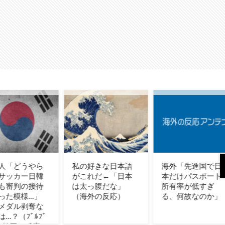
好きな日本語
海外「先進国で日
【海外の反応】フ
れだ←「日本
本だけパスポート
ィリーズのオーク
っ腹だな」
所有率が低すぎ
ション落札者がラ
外の反応）
る、何故なのか」
ジオで1イニング
況!【MLB】