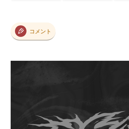
海
外大絶賛
ﾙ」＝韓国の反応
コメント