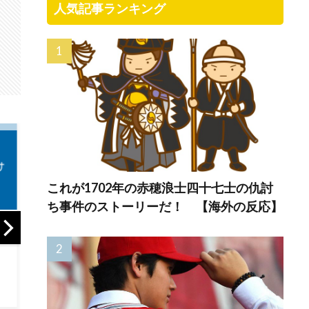
人気記事ランキング
これが1702年の赤穂浪士四十七士の仇討
ち事件のストーリーだ！ 【海外の反応】
【ソ連-アメリカ】
韓国人「スペースX
「質
コーンな問題【ポ
上場で韓国市場が
分の
ーランドボール】
揺れたのに…我々に
メデな
実
は1株も回ってこな
分の
かった件」
け規
数字