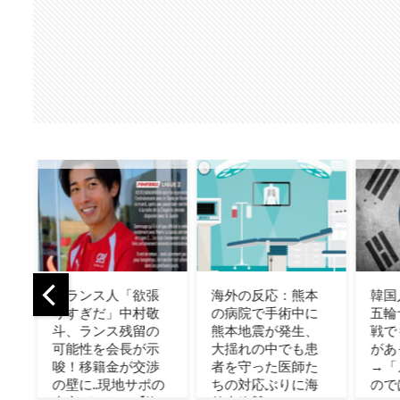
張
海外の反応：熊本
韓国人「どうやら
私の
敬
の病院で手術中に
五輪サッカー日韓
がこ
の
熊本地震が発生、
戦でも審判の接待
は太
示
大揺れの中でも患
があった模様…」
（海
渉
者を守った医師た
→「メダル剥奪な
の
ちの対応ぶりに海
のでは…？（ﾌﾞﾙﾌﾞ