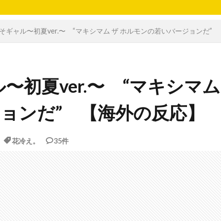
こそギャル〜初夏ver.〜 “マキシマム ザ ホルモンの若いバージョンだ”
〜初夏ver.〜 “マキシマム
ジョンだ” 【海外の反応】
花冷え。
35件