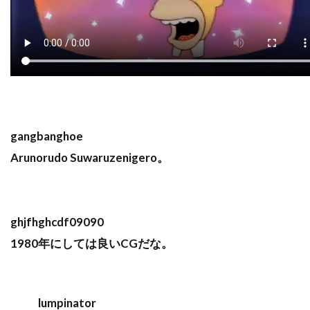
gangbanghoe
Arunorudo Suwaruzenigero。
ghjfhghcdf09090
1980年にしては良いCGだな。
lumpinator