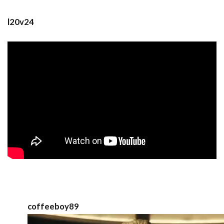
l20v24
coffeeboy89