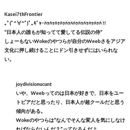
Kasei7thFrontier
｡ﾟ(ﾟ^∀^ﾟ)ﾟ｡ｷﾞｬｰﾊｯﾊｯﾊｯﾊｯﾊｯﾊﾊｯﾊｯﾊｯﾊｯﾊｯﾊ !!
“日本人の誰もが知ってて愛してる伝説の侍”
しょーもないWokeのやつらが自分のWeebさをアジア
文化に押し続けることにドン引きせずにはいられな
い。
joydivisionucunt
いや、Weebってのは日本が好きで、日本をユー
トピアだと思ったり、日本人が超クールだと思う
傾向がある。
Wokeのやつらは“なんでそんな変人を気にしなけ
ればならないんだ？”ってなるんだよ。