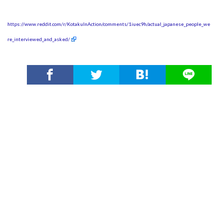
https://www.reddit.com/r/KotakuInAction/comments/1iuec9h/actual_japanese_people_we
re_interviewed_and_asked/