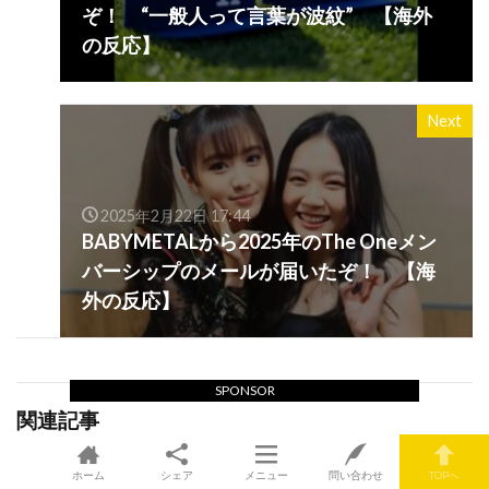
ぞ！ “一般人って言葉が波紋” 【海外
の反応】
Next
2025年2月22日 17:44
BABYMETALから2025年のThe Oneメン
バーシップのメールが届いたぞ！ 【海
外の反応】
SPONSOR
関連記事
これはNetflixのONE PIECEの実
写版か？ “ナミが気の毒だ”
ホーム
シェア
メニュー
問い合わせ
TOPへ