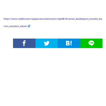
https://www.reddit.com/r/japannews/comments/1q6b8r4/ramen_doubleprice_trouble_tou
rists_complain_about/